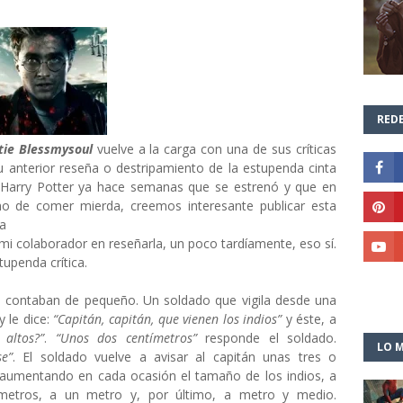
REDE
tie Blessmysoul
vuelve a la carga con una de sus críticas
u anterior reseña o destripamiento de la estupenda cinta
e Harry Potter ya hace semanas que se estrenó y que en
o de comer mierda, creemos interesante publicar esta
ga
 mi colaborador en reseñarla, un poco tardíamente, eso sí.
upenda crítica.
 contaban de pequeño. Un soldado que vigila desde una
y le dice:
“Capitán, capitán, que vienen los indios”
y éste, a
altos?”
.
“Unos dos centímetros”
responde el soldado.
LO M
e”
. El soldado vuelve a avisar al capitán unas tres o
o aumentando en cada ocasión el tamaño de los indios, a
tímetros, a un metro y, por último, a metro y medio.