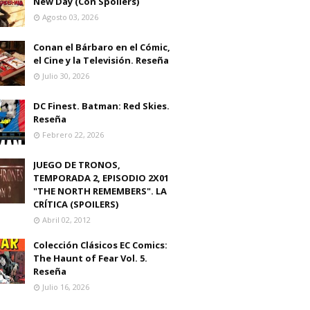
New Day (Con Spoilers)
Agosto 03, 2026
Conan el Bárbaro en el Cómic,
el Cine y la Televisión. Reseña
Julio 30, 2026
DC Finest. Batman: Red Skies.
Reseña
Febrero 22, 2026
JUEGO DE TRONOS,
TEMPORADA 2, EPISODIO 2X01
"THE NORTH REMEMBERS". LA
CRÍTICA (SPOILERS)
Abril 02, 2012
Colección Clásicos EC Comics:
The Haunt of Fear Vol. 5.
Reseña
Julio 16, 2026