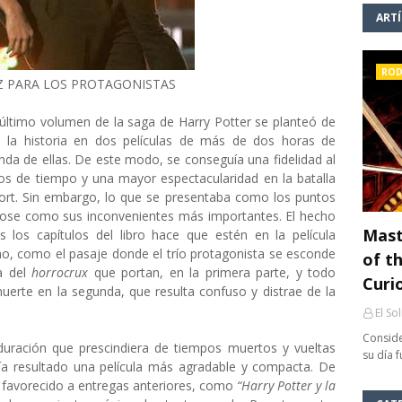
ART
ROD
IZ PARA LOS PROTAGONISTAS
 último volumen de la saga de Harry Potter se planteó de
e la historia en dos películas de más de dos horas de
nda de ellas. De este modo, se conseguía una fidelidad al
os de tiempo y una mayor espectacularidad en la batalla
mort. Sin embargo, lo que se presentaba como los puntos
ndose como sus inconvenientes más importantes. El hecho
Mast
s los capítulos del libro hace que estén en la película
mo, como el pasaje donde el trío protagonista se esconde
of th
ia del
horrocrux
que portan, en la primera parte, y todo
Curi
muerte en la segunda, que resulta confuso y distrae de la
El So
Conside
duración que prescindiera de tiempos muertos y vueltas
su día 
a resultado una película más agradable y compacta. De
a favorecido a entregas anteriores, como
“Harry Potter y la