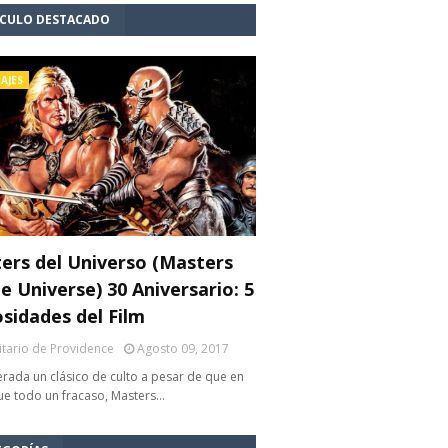
ÍCULO DESTACADO
AJES
ers del Universo (Masters
e Universe) 30 Aniversario: 5
osidades del Film
litario de Providence
Agosto 09, 2017
rada un clásico de culto a pesar de que en
fue todo un fracaso, Masters…