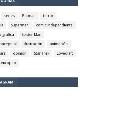
EGORÍAS
series
Batman
terror
ía
Superman
comic independiente
a gráfica
Spider-Man
conceptual
ilustración
animación
wars
opinión
Star Trek
Lovecraft
 europeo
TAGRAM