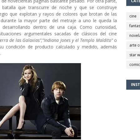
o de novecientas páginas bastante pesado. Por otra parte,
CAT
batalla que transcurre de noche y que se construye
egio que explotan y rayos de colores que brotan de las
cine
e durante la mayor parte del metraje a uno le queda la
fantas
 desarrollando dentro de una caja. Como curiosidad,
tuaciones argumentales sacadas de clásicos del cine
novel
erra de las Galaxias”,”Indiana Jones y el Templo Maldito”
o
arte 
 su condición de producto calculado y medido, además
e.
star 
comic
INS