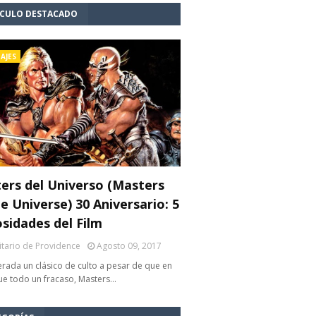
ÍCULO DESTACADO
AJES
ers del Universo (Masters
e Universe) 30 Aniversario: 5
osidades del Film
litario de Providence
Agosto 09, 2017
rada un clásico de culto a pesar de que en
fue todo un fracaso, Masters…