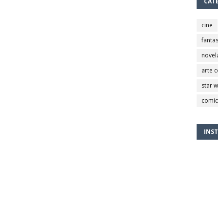
CAT
cine
fantas
novel
arte 
star 
comic
INS