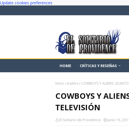
Update cookies preferences
HOME
CRÍTICAS Y RESEÑAS
Inicio
trailers
COWBOYS Y ALIENS: QUINTO 
COWBOYS Y ALIENS
TELEVISIÓN
El Solitario de Providence
Junio 16, 201