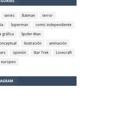
EGORÍAS
series
Batman
terror
ía
Superman
comic independiente
a gráfica
Spider-Man
conceptual
ilustración
animación
wars
opinión
Star Trek
Lovecraft
 europeo
TAGRAM