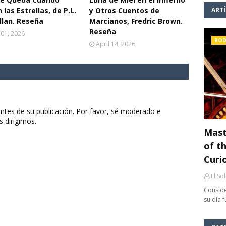
 las Estrellas, de P.L.
y Otros Cuentos de
ART
lan. Reseña
Marcianos, Fredric Brown.
Reseña
 01, 2026
ROD
April 14, 2026
ntes de su publicación. Por favor, sé moderado e
s dirigimos.
Mast
of th
Curi
El So
Conside
su día 