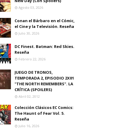
New Day (Con Spoilers)
Agosto 03, 2026
Conan el Bárbaro en el Cómic,
el Cine y la Televisión. Reseña
Julio 30, 2026
DC Finest. Batman: Red Skies.
Reseña
Febrero 22, 2026
JUEGO DE TRONOS,
TEMPORADA 2, EPISODIO 2X01
"THE NORTH REMEMBERS". LA
CRÍTICA (SPOILERS)
Abril 02, 2012
Colección Clásicos EC Comics:
The Haunt of Fear Vol. 5.
Reseña
Julio 16, 2026