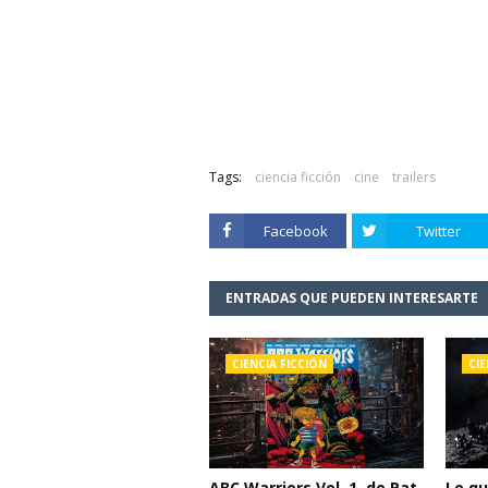
Tags:
ciencia ficción
cine
trailers
Facebook
Twitter
ENTRADAS QUE PUEDEN INTERESARTE
CIENCIA FICCIÓN
CIE
ABC Warriors Vol. 1, de Pat
Lo q