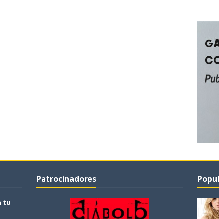
Patrocinadores
Popul
a tu