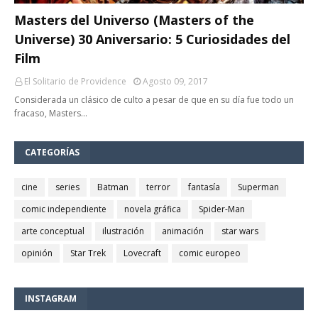
Masters del Universo (Masters of the
Universe) 30 Aniversario: 5 Curiosidades del
Film
El Solitario de Providence
Agosto 09, 2017
Considerada un clásico de culto a pesar de que en su día fue todo un
fracaso, Masters…
CATEGORÍAS
cine
series
Batman
terror
fantasía
Superman
comic independiente
novela gráfica
Spider-Man
arte conceptual
ilustración
animación
star wars
opinión
Star Trek
Lovecraft
comic europeo
INSTAGRAM