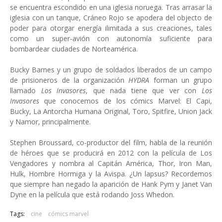
se encuentra escondido en una iglesia noruega. Tras arrasar la
iglesia con un tanque, Cráneo Rojo se apodera del objecto de
poder para otorgar energía ilimitada a sus creaciones, tales
como un super-avión con autonomía suficiente para
bombardear ciudades de Norteamérica.
Bucky Barnes y un grupo de soldados liberados de un campo
de prisioneros de la organización
HYDRA
forman un grupo
llamado
Los Invasores
, que nada tiene que ver con
Los
Invasores
que conocemos de los cómics Marvel: El Capi,
Bucky, La Antorcha Humana Original, Toro, Spitfire, Union Jack
y Namor, principalmente.
Stephen Broussard, co-productor del film, habla de la reunión
de héroes que se producirá en 2012 con la película de Los
Vengadores y nombra al Capitán América, Thor, Iron Man,
Hulk, Hombre Hormiga y la Avispa. ¿Un lapsus? Recordemos
que siempre han negado la aparición de Hank Pym y Janet Van
Dyne en la película que está rodando Joss Whedon.
Tags:
cine
cómics marvel