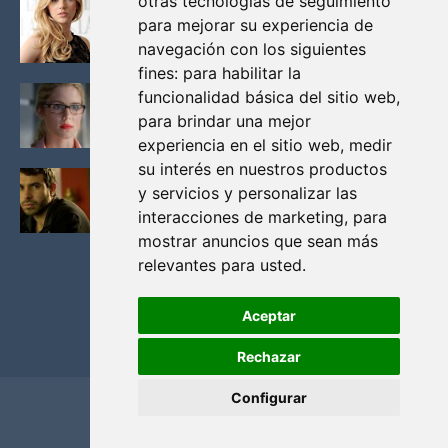
otras tecnologías de seguimiento
KATHERYN WINNICK: LA ACTRIZ MAS GUAPA DE
para mejorar su experiencia de
VIKINGOS
navegación con los siguientes
Junio 14, 2013
fines:
para habilitar la
FELICITY (EMILY BETT RICKARDS), LAS FOTOS
funcionalidad básica del sitio web
,
MAS BONITAS DE LA ALIADA DE ARROW
para brindar una mejor
Noviembre 30, 2013
experiencia en el sitio web
,
medir
su interés en nuestros productos
BLACK MIRROR: TODA TU HISTORIA. EPISODIO 3.
y servicios y personalizar las
LA CRITICA
interacciones de marketing
,
para
Mayo 17, 2012
mostrar anuncios que sean más
relevantes para usted
.
Aceptar
Rechazar
Configurar
Home
Privacidad y cookies
Contacto
Copyright ©
2026
El Solitario de Providence