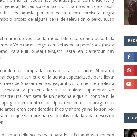
ir general,del
mainstream
,como dirían los americanos.El
 friki es aquella persona vestida con camiseta negra
mbolo propio de alguna serie de televisión o película.Eso
ultimamente veo que la moda friki está siendo absorbida
REDE
e moda.Yo mismo tengo camisetas de superhéroes (hasta
como Zara,Pull &Bear,H&M,etc.Hasta en Carrefour hay
i.
sí podemos comprarlas más baratas que antes.Ahora no
do por internet o en la tienda especializada para llevar
o el rayo de Shazam en los gayumbos.Lo que me molesta
televisión a presentadores que quieren aparentar ser
mente una camiseta de un personaje que ni conoce ni le
apping me encuentro con tipos repelentes en programas
e antes eran consideradas frikis y ahora ya no lo son,por
son los que siempre han sido frikis toda la vida;a esos no
LO M
on.
a de moda friki no es mala para los aficionados al mundo