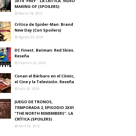
3X14 "PREY". LA CRITICA. VIDEO
MAKING OF (SPOILERS)
Marzo 18, 2013
Crítica de Spider-Man: Brand
New Day (Con Spoilers)
Agosto 03, 2026
DC Finest. Batman: Red Skies.
Reseña
Febrero 22, 2026
Conan el Bárbaro en el Cómic,
el Cine y la Televisión. Reseña
Julio 30, 2026
JUEGO DE TRONOS,
TEMPORADA 2, EPISODIO 2X01
"THE NORTH REMEMBERS". LA
CRÍTICA (SPOILERS)
Abril 02, 2012