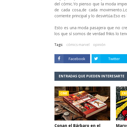
del cómic.Yo pienso que la moda impera
de cada cosa,de cada movimiento.Lo
corriente principal y lo desvirtúa.Eso e
Esto es una moda pasajera que no cre
los que sí somos de verdad frikis lo te
Tags:
cómics marvel
opinión
Facebook
Twitter
ENTRADAS QUE PUEDEN INTERESARTE
CINE
CRÍ
Conan el Bárbaro en el
Marve