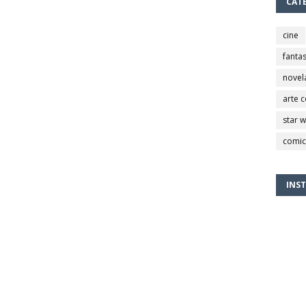
CAT
cine
fantas
novel
arte 
star 
comic
INS