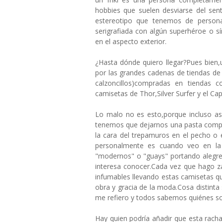
hobbies que suelen desviarse del sent
estereotipo que tenemos de persona
serigrafiada con algún superhéroe o sí
en el aspecto exterior.
¿Hasta dónde quiero llegar?Pues bien,
por las grandes cadenas de tiendas d
calzoncillos)compradas en tiendas 
camisetas de Thor,Silver Surfer y el Cap
Lo malo no es esto,porque incluso a
tenemos que dejarnos una pasta compran
la cara del trepamuros en el pecho 
personalmente es cuando veo en la 
"modernos" o "guays" portando alegre
interesa conocer.Cada vez que hago z
infumables llevando estas camisetas qu
obra y gracia de la moda.Cosa distinta 
me refiero y todos sabemos quiénes s
Hay quien podría añadir que esta rach