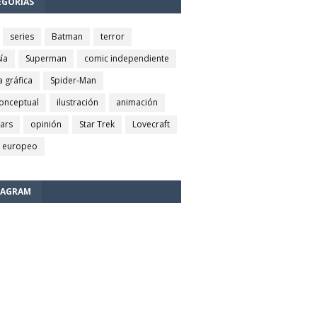
EGORÍAS
series
Batman
terror
ía
Superman
comic independiente
a gráfica
Spider-Man
conceptual
ilustración
animación
wars
opinión
Star Trek
Lovecraft
 europeo
TAGRAM