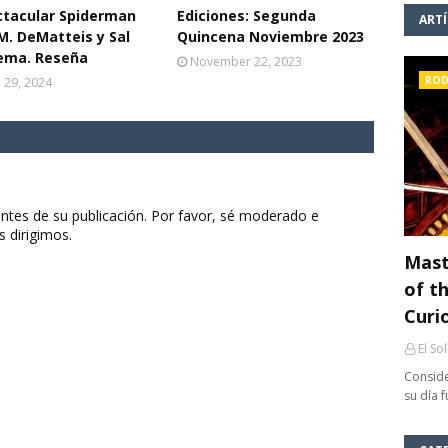
ctacular Spiderman
Ediciones: Segunda
ART
 M. DeMatteis y Sal
Quincena Noviembre 2023
ema. Reseña
November 22, 2023
ROD
l 29, 2024
ntes de su publicación. Por favor, sé moderado e
s dirigimos.
Mast
of th
Curi
El So
Conside
su día 