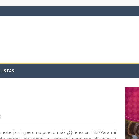
LISTAS
0
 este jardín,pero no puedo más.¿Qué es un friki?Para mí
te normal en todos los sentidos,pero con aficiones y