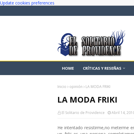
Update cookies preferences
HOME
CRÍTICAS Y RESEÑAS
Inicio
opinión
LA MODA FRIKI
LA MODA FRIKI
El Solitario de Providence
Abril 14, 201
He intentado resistirme,no meterme en
un friki es una persona completamen