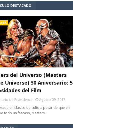
ÍCULO DESTACADO
AJES
ers del Universo (Masters
e Universe) 30 Aniversario: 5
osidades del Film
litario de Providence
Agosto 09, 2017
rada un clásico de culto a pesar de que en
fue todo un fracaso, Masters…