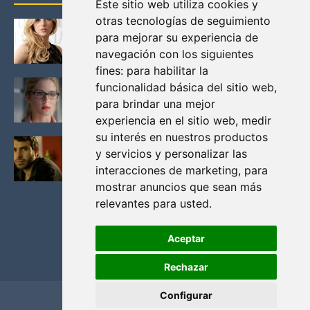
Este sitio web utiliza cookies y
otras tecnologías de seguimiento
KATHERYN WINNICK: LA ACTRIZ MAS GUAPA DE
para mejorar su experiencia de
VIKINGOS
navegación con los siguientes
Junio 14, 2013
fines:
para habilitar la
FELICITY (EMILY BETT RICKARDS), LAS FOTOS
funcionalidad básica del sitio web
,
MAS BONITAS DE LA ALIADA DE ARROW
para brindar una mejor
Noviembre 30, 2013
experiencia en el sitio web
,
medir
su interés en nuestros productos
BLACK MIRROR: TODA TU HISTORIA. EPISODIO 3.
y servicios y personalizar las
LA CRITICA
interacciones de marketing
,
para
Mayo 17, 2012
mostrar anuncios que sean más
relevantes para usted
.
Aceptar
Rechazar
Configurar
Home
Privacidad y cookies
Contacto