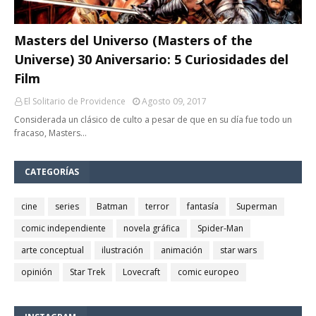
Masters del Universo (Masters of the
Universe) 30 Aniversario: 5 Curiosidades del
Film
El Solitario de Providence
Agosto 09, 2017
Considerada un clásico de culto a pesar de que en su día fue todo un
fracaso, Masters…
CATEGORÍAS
cine
series
Batman
terror
fantasía
Superman
comic independiente
novela gráfica
Spider-Man
arte conceptual
ilustración
animación
star wars
opinión
Star Trek
Lovecraft
comic europeo