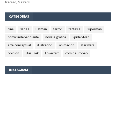
fracaso, Masters…
CATEGORÍAS
cine
series
Batman
terror
fantasía
Superman
comic independiente
novela gráfica
Spider-Man
arte conceptual
ilustración
animación
star wars
opinión
Star Trek
Lovecraft
comic europeo
INSTAGRAM