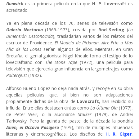
Dunwich
es la primera película en la que
H. P. Lovecraft
es
acreditado.
Ya en plena década de los 70, series de televisión como
Galería Nocturna
(1969-1973), creada por
Rod Serling
(
La
Dimensión Desconocida
), trasladarían varios de los relatos del
escritor de Providence.
El Modelo de Pickman
,
Aire Frío
o
Más
Allá de los Eones
serían algunos de ellos. Mientras, en Gran
Bretaña, el genial guionista Nigel Kneale toma el testigo de lo
lovecraftiano con
The Stone Tape
(1972), una película para
televisión que ejercería gran influencia en largometrajes como
Poltergeist
(1982).
Alfonso Bueno López no deja nada atrás, y recoge en su obra
aquellas películas que, si bien no son adaptaciones
propiamente dichas de la obra de
Lovecraft
, han recibido su
influida. Entre ellas destacan cintas como
La Última Ola
(1977),
de Peter Weir, o la alucinante
Stalker
(1979), de Andrei
Tarkovsky. Pero la guinda del pastel de la década la pondría
Alien, el Octavo Pasajero
(1979), film de múltiples influencias
literarias y cinematográficas. Los diseños de
H. R. Giger
,