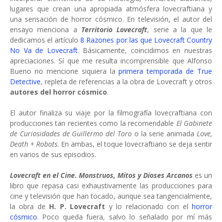
lugares que crean una apropiada atmósfera lovecraftiana y
una sensación de horror cósmico. En televisión, el autor del
ensayo menciona a
Territorio Lovecraft
, serie a la que le
dedicamos el artículo
8 Razones por las que Lovecraft Country
No Va de Lovecraft
. Básicamente, coincidimos en nuestras
apreciaciones. Sí que me resulta incomprensible que Alfonso
Bueno no mencione siquiera la
primera temporada de True
Detective
, repleta de referencias a la obra de Lovecraft y otros
autores del horror cósmico
.
El autor finaliza su viaje por la filmografía lovecraftiana con
producciones tan recientes como la recomendable
El Gabinete
de Curiosidades de Guillermo del Toro
o la serie animada
Love,
Death + Robots
. En ambas, el toque lovecraftiano se deja sentir
en varios de sus episodios.
Lovecraft en el Cine. Monstruos, Mitos y Dioses Arcanos
es un
libro que repasa casi exhaustivamente las producciones para
cine y televisión que han tocado, aunque sea tangencialmente,
la obra de
H. P. Lovecraft
y lo relacionado con el
horror
cósmico
. Poco queda fuera, salvo lo señalado por mí más