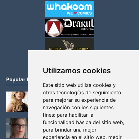
Utilizamos cookies
Popular Posts
Este sitio web utiliza cookies y
otras tecnologías de seguimiento
KATHERYN WINNICK: LA ACTRIZ MAS GUAPA DE
para mejorar su experiencia de
VIKINGOS
navegación con los siguientes
Junio 14, 2013
fines:
para habilitar la
FELICITY (EMILY BETT RICKARDS), LAS FOTOS
funcionalidad básica del sitio web
,
MAS BONITAS DE LA ALIADA DE ARROW
para brindar una mejor
Noviembre 30, 2013
experiencia en el sitio web
,
medir