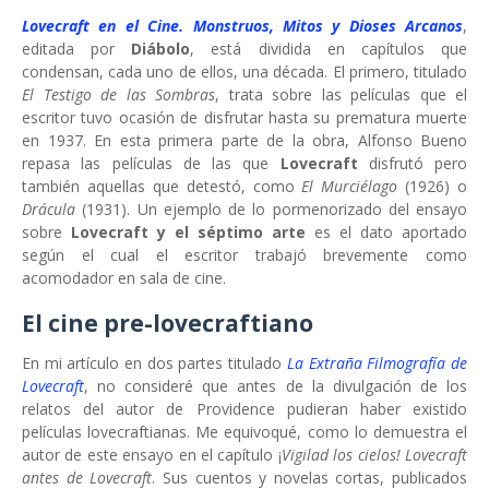
Lovecraft en el Cine. Monstruos, Mitos y Dioses Arcanos
,
editada por
Diábolo
, está dividida en capítulos que
condensan, cada uno de ellos, una década. El primero, titulado
El Testigo de las Sombras
, trata sobre las películas que el
escritor tuvo ocasión de disfrutar hasta su prematura muerte
en 1937. En esta primera parte de la obra, Alfonso Bueno
repasa las películas de las que
Lovecraft
disfrutó pero
también aquellas que detestó, como
El Murciélago
(1926) o
Drácula
(1931). Un ejemplo de lo pormenorizado del ensayo
sobre
Lovecraft y el séptimo arte
es el dato aportado
según el cual el escritor trabajó brevemente como
acomodador en sala de cine.
El cine pre-lovecraftiano
En mi artículo en dos partes titulado
La Extraña Filmografía de
Lovecraft
, no consideré que antes de la divulgación de los
relatos del autor de Providence pudieran haber existido
películas lovecraftianas. Me equivoqué, como lo demuestra el
autor de este ensayo en el capítulo ¡
Vigilad los cielos! Lovecraft
antes de Lovecraft
. Sus cuentos y novelas cortas, publicados