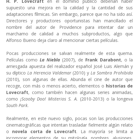
H. P. Lovecraft
en el dominio público deberían haber
supuesto una mejora en la calidad y la cantidad de sus
adaptaciones fílmicas. Sin embargo, parece que no ha sido así.
Directores y productores oportunistas han mancillado el
nombre del autor de Providence para intentar dar un
marchamo de calidad a muchos subproductos, algo que
Alfonso Bueno deja claro al mencionar ciertas películas.
Pocas producciones se salvan realmente de esta quema.
Películas como
La Niebla
(2007), de
Frank Darabont
, o la
arriesgada apuesta del realizador español José Luis Alemán y
su díptico
La Herencia Valdemar
(2010) y
La Sombra Prohibida
(2010), son algunas de ellas. Abunda el cine de autor que
recoge, con más o menos acierto, elementos o
historias de
Lovecraft
, como también hacen algunas series animadas,
como
¡Scooby Doo! Misterios S. A.
(2010-2013) o la longeva
South Park
.
Realmente, en este nuevo siglo, pocas son las producciones
cinematográficas que intentan trasladar fielmente algún relato
o
novela corta de Lovecraft
. La mayoría se limita a
incorporar elementos de su mitología, nombres, alusiones,