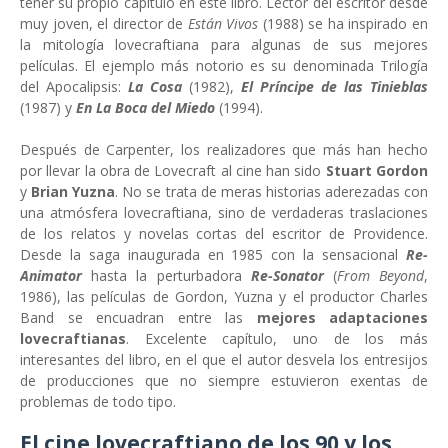
tener su propio capítulo en este libro. Lector del escritor desde
muy joven, el director de
Están Vivos
(1988) se ha inspirado en
la mitología lovecraftiana para algunas de sus mejores
películas. El ejemplo más notorio es su denominada Trilogía
del Apocalipsis:
La Cosa
(1982),
El Príncipe de las Tinieblas
(1987) y
En La Boca del Miedo
(1994).
Después de Carpenter, los realizadores que más han hecho
por llevar la obra de Lovecraft al cine han sido
Stuart Gordon
y
Brian Yuzna
. No se trata de meras historias aderezadas con
una atmósfera lovecraftiana, sino de verdaderas traslaciones
de los relatos y novelas cortas del escritor de Providence.
Desde la saga inaugurada en 1985 con la sensacional
Re-
Animator
hasta la perturbadora
Re-Sonator
(
From Beyond
,
1986), las películas de Gordon, Yuzna y el productor Charles
Band se encuadran entre las
mejores adaptaciones
lovecraftianas
. Excelente capítulo, uno de los más
interesantes del libro, en el que el autor desvela los entresijos
de producciones que no siempre estuvieron exentas de
problemas de todo tipo.
El cine lovecraftiano de los 90 y los