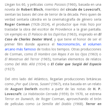
Llegan los 60, y películas como
Psicosis
(1960), basada en una
novela de
Robert Bloch
, miembro del
círculo de Lovecraft
,
sientan las bases del cine de terror de la década. Pero quien de
verdad sentaría cátedra en la cinematografía de género sería
Roger Corman
(1926-2024), el productor que más hizo por
trasladar la obra del escritor de Providence a la gran pantalla.
Un ejemplo es
El Palacio de los Espíritus
(1963), inspirado en
El
Caso de Charles Dexter Ward
, y que tiene el honor de ser el
primer film donde aparece el
Necronomicón, el volumen
arcano más famoso
de todos los tiempos. Otras producciones
de Corman, como
El Hombre con Rayos X en los Ojos
(1963) o
El Monstruo del Terror
(1965), tomarían elementos de relatos
como
Del Más Allá
(1934) o
El Color que Surgió del Espacio
(1927).
Del otro lado del Atlántico, llegarían producciones británicas
como
¿Por qué Lloras, Susan?
(1967), esta basada en un relato
de
August Derleth
escrito a partir de las notas de
H. P.
Lovecraft
:
La Habitación Cerrada
(1959). En 1970, se estrena
Terror en Dunwich
, de Roger Corman, aprovechando el tirón
de películas como
La Semilla del Diablo
(1968).
Terror en