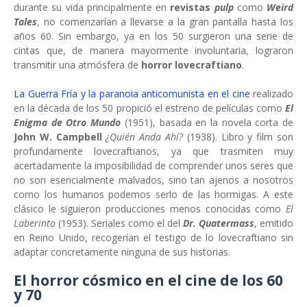
durante su vida principalmente en
revistas
pulp
como
Weird
Tales
, no comenzarían a llevarse a la gran pantalla hasta los
años 60. Sin embargo, ya en los 50 surgieron una serie de
cintas que, de manera mayormente involuntaria, lograron
transmitir una atmósfera de
horror lovecraftiano
.
La Guerra Fría y la paranoia anticomunista en el cine
realizado
en la década de los 50 propició el estreno de películas como
El
Enigma de Otro Mundo
(1951), basada en la novela corta de
John W. Campbell
¿Quién Anda Ahí?
(1938). Libro y film son
profundamente lovecraftianos, ya que trasmiten muy
acertadamente la imposibilidad de comprender unos seres que
no son esencialmente malvados, sino tan ajenos a nosotros
como los humanos podemos serlo de las hormigas. A este
clásico le siguieron producciones menos conocidas como
El
Laberinto
(1953). Seriales como el del
Dr. Quatermass
, emitido
en Reino Unido, recogerían el testigo de lo lovecraftiano sin
adaptar concretamente ninguna de sus historias.
El horror cósmico en el cine de los 60
y 70