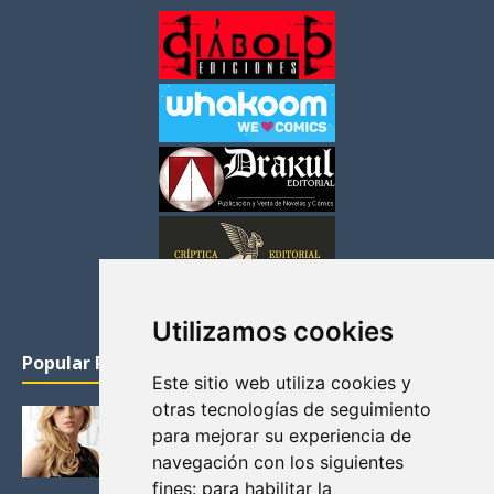
Utilizamos cookies
Popular Posts
Este sitio web utiliza cookies y
otras tecnologías de seguimiento
KATHERYN WINNICK: LA ACTRIZ MAS GUAPA DE
para mejorar su experiencia de
VIKINGOS
navegación con los siguientes
Junio 14, 2013
fines:
para habilitar la