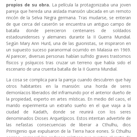
propios de su obra.
La película la protagonizaba una joven
pareja que hereda una aislada mansión ubicada en un remoto
rincón de la Selva Negra germana. Tras mudarse, se enteran
de que cerca del caserón se encuentra un antiguo campo de
batalla donde perecieron centenares de soldados
estadounidenses y alemanes durante la II Guerra Mundial.
Según Mary Ann Hurd, una de las guionistas, se inspiraron en
un supuesto suceso paranormal ocurrido en Malasia en 1969.
Al parecer, diversas personas habían sufrido graves trastornos
físicos y psíquicos tras cruzar un terreno que había sido el
escenario de una cruenta batalla de la II Guerra Mundial.
La cosa se complica para la pareja cuando descubren que hay
otros habitantes en la mansión: una horda de seres
demoníacos liberados del inframundo por el anterior dueño de
la propiedad, experto en artes místicas. En medio del caos, el
marido experimenta un extraño sueño en el que viaja a la
ciudad de Kadath, donde se reunirá con los seres
denominados Dioses Arquetípicos. Estos intentan advertirle de
las nefastas consecuencias de liberar a Cthulhu, dios
Primigenio que expulsaron de la Tierra hace eones. Si Cthulhu