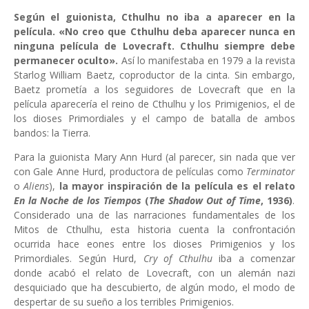
Según el guionista, Cthulhu no iba a aparecer en la
película. «No creo que Cthulhu deba aparecer nunca en
ninguna película de Lovecraft. Cthulhu siempre debe
permanecer oculto».
Así lo manifestaba en 1979 a la revista
Starlog William Baetz, coproductor de la cinta. Sin embargo,
Baetz prometía a los seguidores de Lovecraft que en la
película aparecería el reino de Cthulhu y los Primigenios, el de
los dioses Primordiales y el campo de batalla de ambos
bandos: la Tierra.
Para la guionista Mary Ann Hurd (al parecer, sin nada que ver
con Gale Anne Hurd, productora de películas como
Terminator
o
Aliens
),
la mayor inspiración de la película es el relato
En la Noche de los Tiempos
(
The Shadow Out of Time
, 1936)
.
Considerado una de las narraciones fundamentales de los
Mitos de Cthulhu, esta historia cuenta la confrontación
ocurrida hace eones entre los dioses Primigenios y los
Primordiales. Según Hurd,
Cry of Cthulhu
iba a comenzar
donde acabó el relato de Lovecraft, con un alemán nazi
desquiciado que ha descubierto, de algún modo, el modo de
despertar de su sueño a los terribles Primigenios.