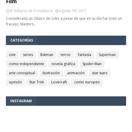
Film
El Solitario de Providence
Agosto 09, 2017
Considerada un clásico de culto a pesar de que en su día fue todo un
fracaso, Masters…
CATEGORÍAS
cine
series
Batman
terror
fantasía
Superman
comic independiente
novela gráfica
Spider-Man
arte conceptual
ilustración
animación
star wars
opinión
Star Trek
Lovecraft
comic europeo
INSTAGRAM