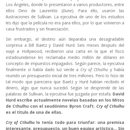
Los Ángeles, donde lo presentaron a varios productores, entre
ellos Dino de Laurentiis (
Dune
). Para ello, usaron las
ilustraciones de Sullivan. La ejecutiva de uno de los estudios
les dijo que la película no era para ellos, por lo que volvieron a
casa frustrados y sin financiación.
Sin embargo, el destino aún deparaba una desagradable
sorpresa a Bill Baetz y David Hurd. Seis meses después del
viaje a Hollywood, recibieron una carta en la que el fisco
estadounidense les reclamaba medio millón de dólares en
concepto de impuestos impagados. Según parece, la ejecutiva
finalmente sí había dado luz verde a
Cry of Cthulhu
y había
reunido un presupuesto inicial de tres millones. Pero lo hizo de
tal modo que pareciera que Baetz y Hurd habían recibido el
dinero, algo que nunca sucedió. Según se desprende de las
palabras de Sullivan, la ejecutiva fue juzgada por estafa.
David
Hurd escribe actualmente novelas basadas en los Mitos
de Cthulhu con el seudónimo Byron Craft.
Cry of Cthulhu
es el título de una de ellas.
Cry of Cthulhu
lo tenía todo para triunfar: una premisa
interesante, presupuesto, un buen equipo artístico... Sin