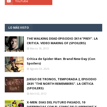
LO MÁS VISTO
THE WALKING DEAD EPISODIO 3X14 "PREY". LA
CRITICA. VIDEO MAKING OF (SPOILERS)
Marzo 18, 2013
Crítica de Spider-Man: Brand New Day (Con
Spoilers)
Agosto 03, 2026
JUEGO DE TRONOS, TEMPORADA 2, EPISODIO
2X01 "THE NORTH REMEMBERS". LA CRÍTICA
(SPOILERS)
Abril 02, 2012
X-MEN: DIAS DEL FUTURO PASADO, 10
DIFERENCIAS CON EL COMIC DE CLAREMONT Y