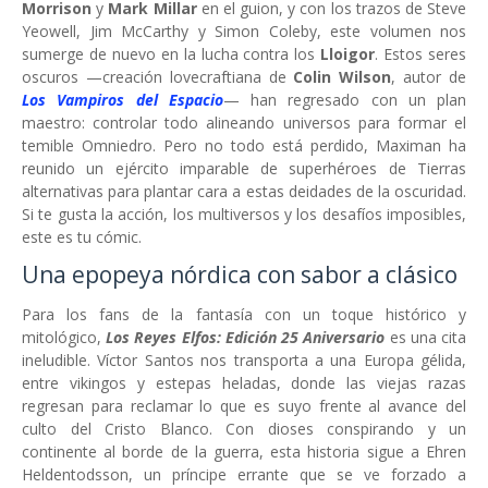
Morrison
y
Mark Millar
en el guion, y con los trazos de Steve
Yeowell, Jim McCarthy y Simon Coleby, este volumen nos
sumerge de nuevo en la lucha contra los
Lloigor
. Estos seres
oscuros —creación lovecraftiana de
Colin Wilson
, autor de
Los Vampiros del Espacio
— han regresado con un plan
maestro: controlar todo alineando universos para formar el
temible Omniedro. Pero no todo está perdido, Maximan ha
reunido un ejército imparable de superhéroes de Tierras
alternativas para plantar cara a estas deidades de la oscuridad.
Si te gusta la acción, los multiversos y los desafíos imposibles,
este es tu cómic.
Una epopeya nórdica con sabor a clásico
Para los fans de la fantasía con un toque histórico y
mitológico,
Los Reyes Elfos: Edición 25 Aniversario
es una cita
ineludible. Víctor Santos nos transporta a una Europa gélida,
entre vikingos y estepas heladas, donde las viejas razas
regresan para reclamar lo que es suyo frente al avance del
culto del Cristo Blanco. Con dioses conspirando y un
continente al borde de la guerra, esta historia sigue a Ehren
Heldentodsson, un príncipe errante que se ve forzado a