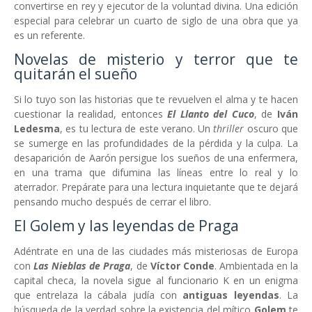
convertirse en rey y ejecutor de la voluntad divina. Una edición
especial para celebrar un cuarto de siglo de una obra que ya
es un referente.
Novelas de misterio y terror que te
quitarán el sueño
Si lo tuyo son las historias que te revuelven el alma y te hacen
cuestionar la realidad, entonces
El Llanto del Cuco
, de
Iván
Ledesma
, es tu lectura de este verano. Un
thriller
oscuro que
se sumerge en las profundidades de la pérdida y la culpa. La
desaparición de Aarón persigue los sueños de una enfermera,
en una trama que difumina las líneas entre lo real y lo
aterrador. Prepárate para una lectura inquietante que te dejará
pensando mucho después de cerrar el libro.
El Golem y las leyendas de Praga
Adéntrate en una de las ciudades más misteriosas de Europa
con
Las Nieblas de Praga
, de
Víctor Conde
. Ambientada en la
capital checa, la novela sigue al funcionario K en un enigma
que entrelaza la cábala judía con
antiguas leyendas
. La
búsqueda de la verdad sobre la existencia del mítico
Golem
te