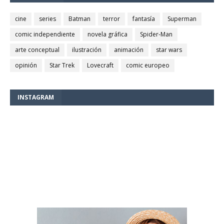
cine
series
Batman
terror
fantasía
Superman
comic independiente
novela gráfica
Spider-Man
arte conceptual
ilustración
animación
star wars
opinión
Star Trek
Lovecraft
comic europeo
INSTAGRAM