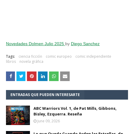
Novedades Dolmen Julio 2025
by
Diego Sanchez
Tags:
ciencia ficción
comic europeo
comic independiente
libros
novela gráfica
ENTRADAS QUE PUEDEN INTERESARTE
ABC Warriors Vol. 1, de Pat Mills, Gibbons,
Bisley, Ezquerra. Reseña
June 09, 2026
Lo que Queda Cuando Arden las Estrellas, de