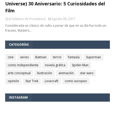
Universe) 30 Aniversario: 5 Curiosidades del
Film
El Solitario de Providence
Agosto 09, 2017
Considerada un clásico de culto a pesar de que en su día fue todo un
fracaso, Masters…
CATEGORÍAS
cine
series
Batman
terror
fantasía
Superman
comic independiente
novela gráfica
Spider-Man
arte conceptual
ilustración
animación
star wars
opinión
Star Trek
Lovecraft
comic europeo
INSTAGRAM