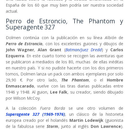
España de los 60 que muy bien podría ser nuestra sociedad
actual.
Perro de Estroncio, The Phantom y
Superagente 327
Dolmen continúa con la publicación en su línea
Albión
de
Perro de Estroncio
, con los excelentes guiones y dibujos de
John Wagner
,
Alan Grant
(
Batman/Juez Dredd
) y
Carlos
Ezquerra
. En este cuarto tomo se recogen las aventuras que
se publicaron a mediados de los 80, muchas de ellas inéditas
en nuestro país. Y si no pudiste hacerte con los dos primeros
tomos, Dolmen lanza un pack con ambos ejemplares por solo
29,90 €. Por otro lado,
The Phantom
, o el
Hombre
Enmascarado
, vuelve con las tiras diarias publicadas entre
1946 y 1948. Al guion,
Lee Falk
, su creador, siendo dibujado
por Wilson McCoy.
A la colección
Fuera Borda
se une otro volumen de
Superagente 327 (1969-1976)
, un clásico de la historieta
europea creado por el holandés
Martin Lodewijk
(guionista
de la fabulosa serie
Storm
, junto al inglés
Don Lawrence
).