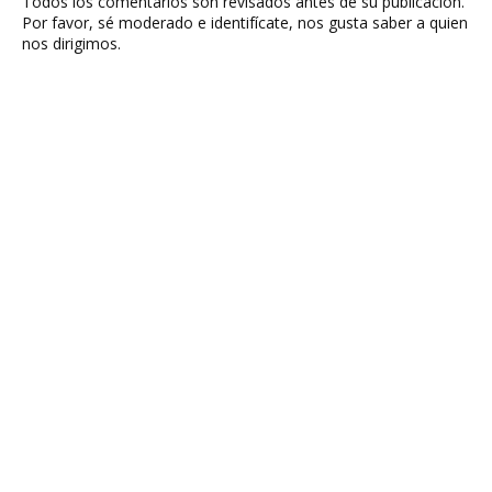
Todos los comentarios son revisados antes de su publicación.
Por favor, sé moderado e identifícate, nos gusta saber a quien
nos dirigimos.