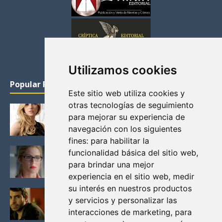
Utilizamos cookies
Popular Posts
Este sitio web utiliza cookies y
otras tecnologías de seguimiento
KATHERYN WINNICK: LA ACTRIZ MAS GUAPA DE
para mejorar su experiencia de
VIKINGOS
navegación con los siguientes
Junio 14, 2013
fines:
para habilitar la
FELICITY (EMILY BETT RICKARDS), LAS FOTOS
funcionalidad básica del sitio web
,
MAS BONITAS DE LA ALIADA DE ARROW
para brindar una mejor
Noviembre 30, 2013
experiencia en el sitio web
,
medir
su interés en nuestros productos
BLACK MIRROR: TODA TU HISTORIA. EPISODIO 3.
y servicios y personalizar las
LA CRITICA
interacciones de marketing
,
para
Mayo 17, 2012