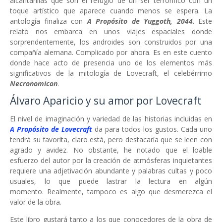
alcantarillas que son el refugio de un ser terrorífico con un
toque artístico que aparece cuando menos se espera. La
antología finaliza con
A Propósito de Yuggoth, 2044
. Este
relato
nos embarca en unos viajes espaciales donde
sorprendentemente, los androides son construidos por una
compañía alemana. Complicado por ahora. Es en este cuento
donde hace acto de presencia uno de los elementos más
significativos de la mitología de Lovecraft, el celebérrimo
Necronomicon
.
Álvaro Aparicio y su amor por Lovecraft
El nivel de imaginación y variedad de las historias incluidas en
A Propósito de Lovecraft
da para todos los gustos. Cada uno
tendrá su favorita, claro está, pero destacaría que se leen con
agrado y avidez. No obstante, he notado que el loable
esfuerzo del autor por la creación de atmósferas inquietantes
requiere una adjetivación abundante y palabras cultas y poco
usuales, lo que puede lastrar la lectura en algún
momento. Realmente, tampoco es algo que desmerezca el
valor de la obra.
Este libro gustará tanto a los que conocedores de la obra de