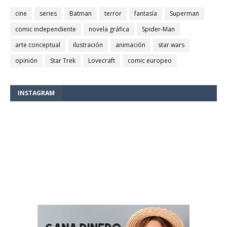
cine
series
Batman
terror
fantasía
Superman
comic independiente
novela gráfica
Spider-Man
arte conceptual
ilustración
animación
star wars
opinión
Star Trek
Lovecraft
comic europeo
INSTAGRAM