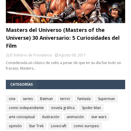
Masters del Universo (Masters of the
Universe) 30 Aniversario: 5 Curiosidades del
Film
El Solitario de Providence
Agosto 09, 2017
Considerada un clásico de culto a pesar de que en su día fue todo un
fracaso, Masters…
CATEGORÍAS
cine
series
Batman
terror
fantasía
Superman
comic independiente
novela gráfica
Spider-Man
arte conceptual
ilustración
animación
star wars
opinión
Star Trek
Lovecraft
comic europeo