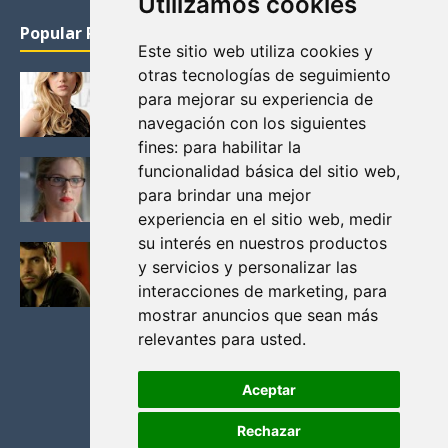
Utilizamos cookies
Popular Posts
Este sitio web utiliza cookies y
otras tecnologías de seguimiento
KATHERYN WINNICK: LA ACTRIZ MAS GUAPA DE
para mejorar su experiencia de
VIKINGOS
navegación con los siguientes
Junio 14, 2013
fines:
para habilitar la
FELICITY (EMILY BETT RICKARDS), LAS FOTOS
funcionalidad básica del sitio web
,
MAS BONITAS DE LA ALIADA DE ARROW
para brindar una mejor
Noviembre 30, 2013
experiencia en el sitio web
,
medir
su interés en nuestros productos
BLACK MIRROR: TODA TU HISTORIA. EPISODIO 3.
y servicios y personalizar las
LA CRITICA
interacciones de marketing
,
para
Mayo 17, 2012
mostrar anuncios que sean más
relevantes para usted
.
Aceptar
Rechazar