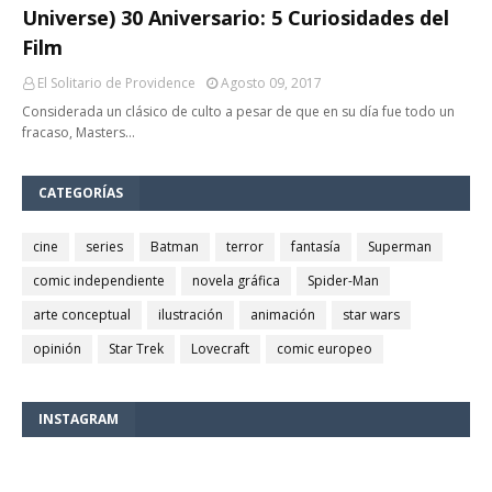
Universe) 30 Aniversario: 5 Curiosidades del
Film
El Solitario de Providence
Agosto 09, 2017
Considerada un clásico de culto a pesar de que en su día fue todo un
fracaso, Masters…
CATEGORÍAS
cine
series
Batman
terror
fantasía
Superman
comic independiente
novela gráfica
Spider-Man
arte conceptual
ilustración
animación
star wars
opinión
Star Trek
Lovecraft
comic europeo
INSTAGRAM