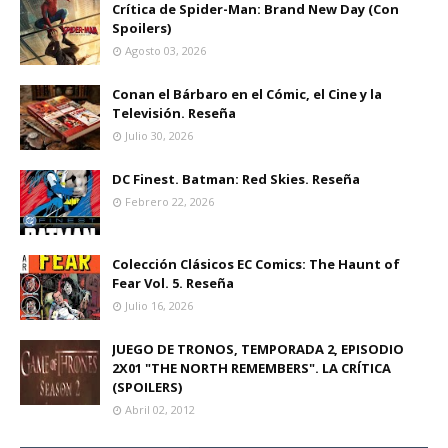
Crítica de Spider-Man: Brand New Day (Con
Spoilers)
Agosto 03, 2026
Conan el Bárbaro en el Cómic, el Cine y la
Televisión. Reseña
Julio 30, 2026
DC Finest. Batman: Red Skies. Reseña
Febrero 22, 2026
Colección Clásicos EC Comics: The Haunt of
Fear Vol. 5. Reseña
Julio 16, 2026
JUEGO DE TRONOS, TEMPORADA 2, EPISODIO
2X01 "THE NORTH REMEMBERS". LA CRÍTICA
(SPOILERS)
Abril 02, 2012