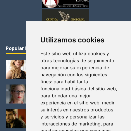
Utilizamos cookies
Popular Posts
Este sitio web utiliza cookies y
otras tecnologías de seguimiento
KATHERYN WINNICK: LA ACTRIZ MAS GUAPA DE
para mejorar su experiencia de
VIKINGOS
navegación con los siguientes
Junio 14, 2013
fines:
para habilitar la
FELICITY (EMILY BETT RICKARDS), LAS FOTOS
funcionalidad básica del sitio web
,
MAS BONITAS DE LA ALIADA DE ARROW
para brindar una mejor
Noviembre 30, 2013
experiencia en el sitio web
,
medir
su interés en nuestros productos
BLACK MIRROR: TODA TU HISTORIA. EPISODIO 3.
y servicios y personalizar las
LA CRITICA
interacciones de marketing
,
para
Mayo 17, 2012
mostrar anuncios que sean más