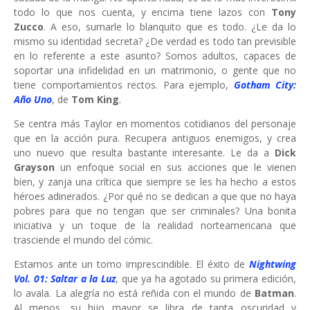
todo lo que nos cuenta, y encima tiene lazos con
Tony
Zucco
. A eso, sumarle lo blanquito que es todo. ¿Le da lo
mismo su identidad secreta? ¿De verdad es todo tan previsible
en lo referente a este asunto? Somos adultos, capaces de
soportar una infidelidad en un matrimonio, o gente que no
tiene comportamientos rectos. Para ejemplo,
Gotham City:
Año Uno
, de
Tom King
.
Se centra más Taylor en momentos cotidianos del personaje
que en la acción pura. Recupera antiguos enemigos, y crea
uno nuevo que resulta bastante interesante. Le da a
Dick
Grayson
un enfoque social en sus acciones que le vienen
bien, y zanja una crítica que siempre se les ha hecho a estos
héroes adinerados. ¿Por qué no se dedican a que que no haya
pobres para que no tengan que ser criminales? Una bonita
iniciativa y un toque de la realidad norteamericana que
trasciende el mundo del cómic.
Estamos ante un tomo imprescindible. El éxito de
Nightwing
Vol. 01: Saltar a la Luz
, que ya ha agotado su primera edición,
lo avala. La alegría no está reñida con el mundo de
Batman
.
Al menos, su hijo mayor se libra de tanta oscuridad y