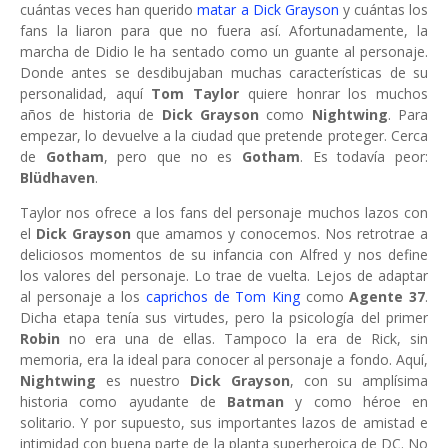
cuántas veces han querido
matar a Dick Grayson
y cuántas los
fans la liaron para que no fuera así. Afortunadamente, la
marcha de Didio le ha sentado como un guante al personaje.
Donde antes se desdibujaban muchas características de su
personalidad, aquí
Tom Taylor
quiere honrar los muchos
años de historia de
Dick Grayson
como
Nightwing
. Para
empezar, lo devuelve a la ciudad que pretende proteger. Cerca
de
Gotham
, pero que no es
Gotham
. Es todavía peor:
Blüdhaven
.
Taylor nos ofrece a los fans del personaje muchos lazos con
el
Dick Grayson
que amamos y conocemos. Nos retrotrae a
deliciosos momentos de su infancia con Alfred y nos define
los valores del personaje. Lo trae de vuelta. Lejos de adaptar
al personaje a los
caprichos de Tom King
como
Agente 37
.
Dicha etapa tenía sus virtudes, pero la psicología del primer
Robin
no era una de ellas. Tampoco la era de Rick, sin
memoria, era la ideal para conocer al personaje a fondo. Aquí,
Nightwing
es nuestro
Dick Grayson
, con su amplísima
historia como ayudante de
Batman
y como héroe en
solitario. Y por supuesto, sus importantes lazos de amistad e
intimidad con buena parte de la planta superheroica de DC. No