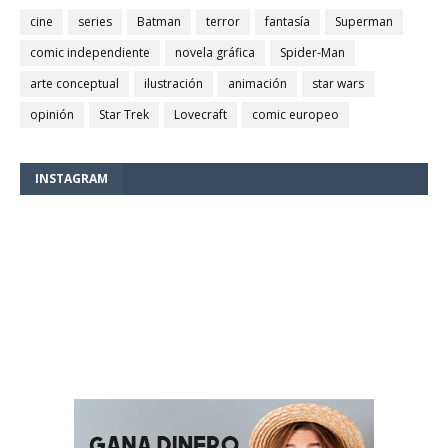
cine
series
Batman
terror
fantasía
Superman
comic independiente
novela gráfica
Spider-Man
arte conceptual
ilustración
animación
star wars
opinión
Star Trek
Lovecraft
comic europeo
INSTAGRAM