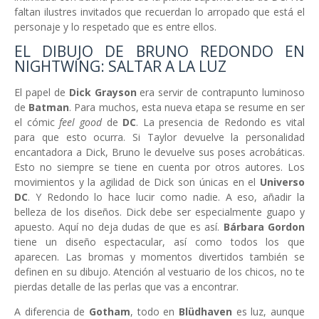
faltan ilustres invitados que recuerdan lo arropado que está el
personaje y lo respetado que es entre ellos.
EL DIBUJO DE BRUNO REDONDO EN
NIGHTWING: SALTAR A LA LUZ
El papel de
Dick Grayson
era servir de contrapunto luminoso
de
Batman
. Para muchos, esta nueva etapa se resume en ser
el cómic
feel good
de
DC
. La presencia de Redondo es vital
para que esto ocurra. Si Taylor devuelve la personalidad
encantadora a Dick, Bruno le devuelve sus poses acrobáticas.
Esto no siempre se tiene en cuenta por otros autores. Los
movimientos y la agilidad de Dick son únicas en el
Universo
DC
. Y Redondo lo hace lucir como nadie. A eso, añadir la
belleza de los diseños. Dick debe ser especialmente guapo y
apuesto. Aquí no deja dudas de que es así.
Bárbara Gordon
tiene un diseño espectacular, así como todos los que
aparecen. Las bromas y momentos divertidos también se
definen en su dibujo. Atención al vestuario de los chicos, no te
pierdas detalle de las perlas que vas a encontrar.
A diferencia de
Gotham
, todo en
Blüdhaven
es luz, aunque