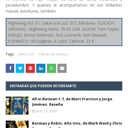
pesadumbre. Y quienes le acompañamos en sus brillantes
nuevas aventuras, también.
Nightwing Vol. 01: Saltar a la Luz. ECC Ediciones. EDICIÓN
ORIGINAL: Nightwing núms. 78-83 USA. GUION: Tom Taylor.
DIBUJO: Bruno Redondo, Rick Leonardi, Neil Edwards.
FORMATO: 160 páginas. A color. Cartoné. 23 €
Tags:
cómics DC
críticas de cómics
ENTRADAS QUE PUEDEN INTERESARTE
All in Batman 1-7, de Matt Fraction y Jorge
Jiménez. Reseña
June 13, 2026
Batman y Robin: Año Uno, de Mark Waid y Chris