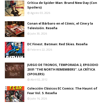
Crítica de Spider-Man: Brand New Day (Con
Spoilers)
Agosto 03, 2026
Conan el Bárbaro en el Cómic, el Cine y la
Televisión. Reseña
Julio 30, 2026
DC Finest. Batman: Red Skies. Reseña
Febrero 22, 2026
JUEGO DE TRONOS, TEMPORADA 2, EPISODIO
2X01 "THE NORTH REMEMBERS". LA CRÍTICA
(SPOILERS)
Abril 02, 2012
Colección Clásicos EC Comics: The Haunt of
Fear Vol. 5. Reseña
Julio 16, 2026