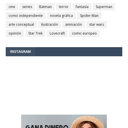
cine
series
Batman
terror
fantasía
Superman
comic independiente
novela gráfica
Spider-Man
arte conceptual
ilustración
animación
star wars
opinión
Star Trek
Lovecraft
comic europeo
INSTAGRAM