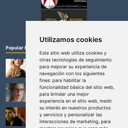
Utilizamos cookies
Popular Posts
Este sitio web utiliza cookies y
otras tecnologías de seguimiento
KATHERYN WINNICK: LA ACTRIZ MAS GUAPA DE
para mejorar su experiencia de
VIKINGOS
navegación con los siguientes
Junio 14, 2013
fines:
para habilitar la
FELICITY (EMILY BETT RICKARDS), LAS FOTOS
funcionalidad básica del sitio web
,
MAS BONITAS DE LA ALIADA DE ARROW
para brindar una mejor
Noviembre 30, 2013
experiencia en el sitio web
,
medir
su interés en nuestros productos
BLACK MIRROR: TODA TU HISTORIA. EPISODIO 3.
y servicios y personalizar las
LA CRITICA
interacciones de marketing
,
para
Mayo 17, 2012