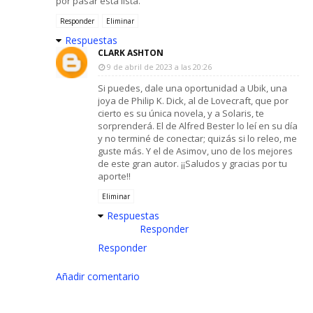
por pasar esta lista.
Responder
Eliminar
Respuestas
CLARK ASHTON
9 de abril de 2023 a las 20:26
Si puedes, dale una oportunidad a Ubik, una
joya de Philip K. Dick, al de Lovecraft, que por
cierto es su única novela, y a Solaris, te
sorprenderá. El de Alfred Bester lo leí en su día
y no terminé de conectar; quizás si lo releo, me
guste más. Y el de Asimov, uno de los mejores
de este gran autor. ¡¡Saludos y gracias por tu
aporte!!
Eliminar
Respuestas
Responder
Responder
Añadir comentario