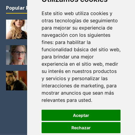
Popular Posts
Este sitio web utiliza cookies y
otras tecnologías de seguimiento
KATHERYN WINNICK: LA ACTRIZ MAS GUAPA DE
para mejorar su experiencia de
VIKINGOS
navegación con los siguientes
Junio 14, 2013
fines:
para habilitar la
FELICITY (EMILY BETT RICKARDS), LAS FOTOS
funcionalidad básica del sitio web
,
MAS BONITAS DE LA ALIADA DE ARROW
para brindar una mejor
Noviembre 30, 2013
experiencia en el sitio web
,
medir
su interés en nuestros productos
BLACK MIRROR: TODA TU HISTORIA. EPISODIO 3.
y servicios y personalizar las
LA CRITICA
interacciones de marketing
,
para
Mayo 17, 2012
mostrar anuncios que sean más
relevantes para usted
.
Aceptar
Rechazar