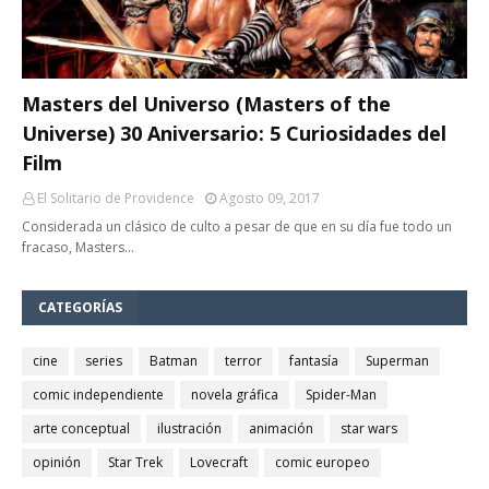
Masters del Universo (Masters of the
Universe) 30 Aniversario: 5 Curiosidades del
Film
El Solitario de Providence
Agosto 09, 2017
Considerada un clásico de culto a pesar de que en su día fue todo un
fracaso, Masters…
CATEGORÍAS
cine
series
Batman
terror
fantasía
Superman
comic independiente
novela gráfica
Spider-Man
arte conceptual
ilustración
animación
star wars
opinión
Star Trek
Lovecraft
comic europeo