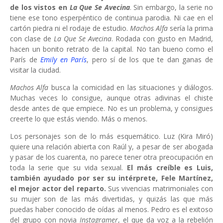
de los vistos en
La Que Se Avecina
. Sin embargo, la serie no
tiene ese tono esperpéntico de continua parodia. Ni cae en el
cartón piedra ni el rodaje de estudio.
Machos Alfa
sería la prima
con clase de
La Que Se Avecina
. Rodada con gusto en Madrid,
hacen un bonito retrato de la capital. No tan bueno como el
París de
Emily en París
, pero sí de los que te dan ganas de
visitar la ciudad.
Machos Alfa
busca la comicidad en las situaciones y diálogos.
Muchas veces lo consigue, aunque otras adivinas el chiste
desde antes de que empiece. No es un problema, y consigues
creerte lo que estás viendo. Más o menos.
Los personajes son de lo más esquemático. Luz (Kira Miró)
quiere una relación abierta con Raúl y, a pesar de ser abogada
y pasar de los cuarenta, no parece tener otra preocupación en
toda la serie que su vida sexual.
El más creíble es Luis,
también ayudado por ser su intérprete, Fele Martínez,
el mejor actor del reparto.
Sus vivencias matrimoniales con
su mujer son de las más divertidas, y quizás las que más
puedas haber conocido de oídas al menos. Pedro es el exitoso
del grupo con novia
Instagramer
, el que da voz a la rebelión