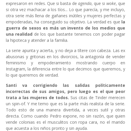
expresaron en redes. Que si basta de
agenda
, que si
woke
, que
si otra vez machacar a los tíos... Lo que parecía, y me incluyo,
otra serie más llena de gañanes inútiles y mujeres perfectas y
empoderadas, ha conseguido su objetivo. La verdad es que
la
guerra de sexos es más un invento de los medios que
una realidad
de los que bastante tenemos con poder pagar
la hipoteca y atender a la familia.
La serie apunta y acierta, y no deja a títere con cabeza. Las ex
abusonas y gritonas en los divorcios, la antagonía de vender
feminismo y empoderamiento mostrando cuerpo en
Instagram, la diferencia entre lo que decimos que queremos, y
lo que queremos de verdad.
Santi va corrigiendo las salidas políticamente
incorrectas de sus amigos, pero luego es el que peor
trata a las mujeres de todos.
Sus citas de Tinder merecen
un spin-of. Y me temo que es la parte más realista de la serie.
Todo esto de una manera divertida, a veces sutil y otras
directa. Como cuando Pedro expone, no sin razón, que quien
vende colonias es el musculitos con ropa cara, no el marido
que acuesta a los niños pronto y sin ayuda.