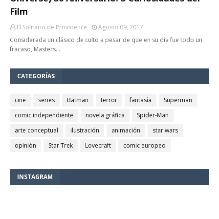
Film
El Solitario de Providence
Agosto 09, 2017
Considerada un clásico de culto a pesar de que en su día fue todo un
fracaso, Masters…
CATEGORÍAS
cine
series
Batman
terror
fantasía
Superman
comic independiente
novela gráfica
Spider-Man
arte conceptual
ilustración
animación
star wars
opinión
Star Trek
Lovecraft
comic europeo
INSTAGRAM