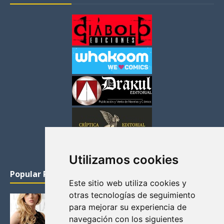
Utilizamos cookies
Popular Posts
Este sitio web utiliza cookies y
otras tecnologías de seguimiento
KATHERYN WINNICK: LA ACTRIZ MAS GUAPA DE
para mejorar su experiencia de
VIKINGOS
navegación con los siguientes
Junio 14, 2013