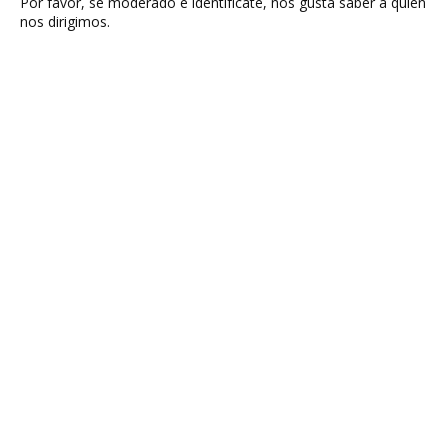
Por favor, sé moderado e identifícate, nos gusta saber a quien
nos dirigimos.