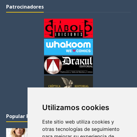
Patrocinadores
Utilizamos cookies
Popular Posts
Este sitio web utiliza cookies y
otras tecnologías de seguimiento
KATHERYN WINNICK: LA ACTRIZ MAS GUAPA DE
para mejorar su experiencia de
VIKINGOS