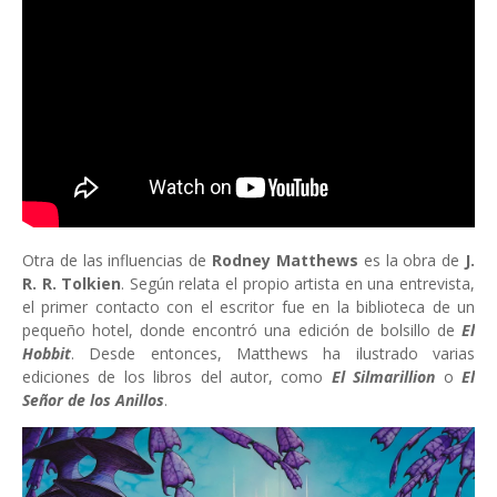
Otra de las influencias de
Rodney Matthews
es la obra de
J.
R. R. Tolkien
. Según relata el propio artista en una entrevista,
el primer contacto con el escritor fue en la biblioteca de un
pequeño hotel, donde encontró una edición de bolsillo de
El
Hobbit
. Desde entonces, Matthews ha ilustrado varias
ediciones de los libros del autor, como
El Silmarillion
o
El
Señor de los Anillos
.