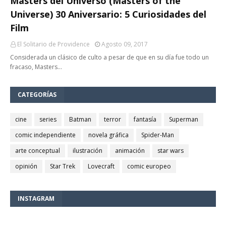
Masters del Universo (Masters of the
Universe) 30 Aniversario: 5 Curiosidades del
Film
El Solitario de Providence
Agosto 09, 2017
Considerada un clásico de culto a pesar de que en su día fue todo un
fracaso, Masters…
CATEGORÍAS
cine
series
Batman
terror
fantasía
Superman
comic independiente
novela gráfica
Spider-Man
arte conceptual
ilustración
animación
star wars
opinión
Star Trek
Lovecraft
comic europeo
INSTAGRAM