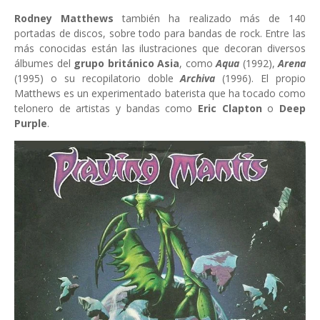
Rodney Matthews
también ha realizado más de 140
portadas de discos, sobre todo para bandas de rock. Entre las
más conocidas están las ilustraciones que decoran diversos
álbumes del
grupo británico
Asia
, como
Aqua
(1992),
Arena
(1995) o su recopilatorio doble
Archiva
(1996). El propio
Matthews es un experimentado baterista que ha tocado como
telonero de artistas y bandas como
Eric Clapton
o
Deep
Purple
.