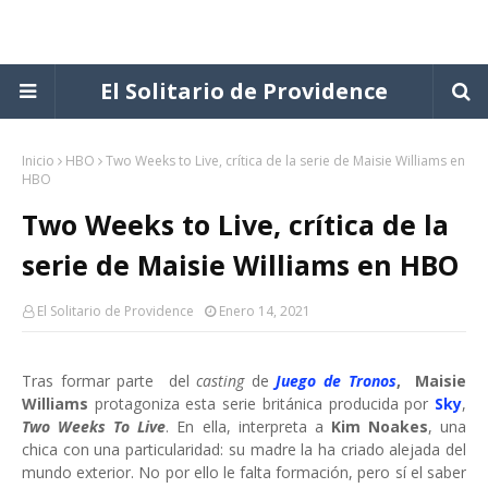
El Solitario de Providence
Inicio
HBO
Two Weeks to Live, crítica de la serie de Maisie Williams en
HBO
Two Weeks to Live, crítica de la
serie de Maisie Williams en HBO
El Solitario de Providence
Enero 14, 2021
Tras formar parte del
casting
de
Juego de Tronos
,
Maisie
Williams
protagoniza esta serie británica producida por
Sky
,
Two Weeks To Live
. En ella, interpreta a
Kim Noakes
, una
chica con una particularidad:
su madre la ha criado alejada del
mundo exterior. No por ello le falta formación, pero sí el saber