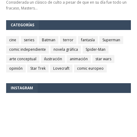
Considerada un clásico de culto a pesar de que en su día fue todo un
fracaso, Masters…
CATEGORÍAS
cine
series
Batman
terror
fantasía
Superman
comic independiente
novela gráfica
Spider-Man
arte conceptual
ilustración
animación
star wars
opinión
Star Trek
Lovecraft
comic europeo
INSTAGRAM