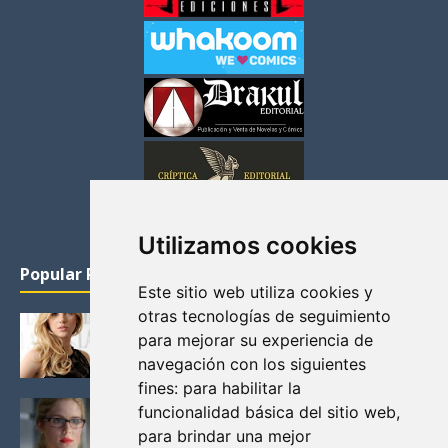
Utilizamos cookies
Popular Posts
Este sitio web utiliza cookies y
otras tecnologías de seguimiento
KATHERYN WINNICK: LA ACTRIZ MAS GUAPA DE
para mejorar su experiencia de
VIKINGOS
navegación con los siguientes
Junio 14, 2013
fines:
para habilitar la
FELICITY (EMILY BETT RICKARDS), LAS FOTOS
funcionalidad básica del sitio web
,
MAS BONITAS DE LA ALIADA DE ARROW
para brindar una mejor