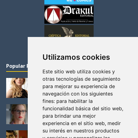
Utilizamos cookies
Popular Posts
Este sitio web utiliza cookies y
otras tecnologías de seguimiento
KATHERYN WINNICK: LA ACTRIZ MAS GUAPA DE
para mejorar su experiencia de
VIKINGOS
navegación con los siguientes
Junio 14, 2013
fines:
para habilitar la
FELICITY (EMILY BETT RICKARDS), LAS FOTOS
funcionalidad básica del sitio web
,
MAS BONITAS DE LA ALIADA DE ARROW
para brindar una mejor
Noviembre 30, 2013
experiencia en el sitio web
,
medir
su interés en nuestros productos
BLACK MIRROR: TODA TU HISTORIA. EPISODIO 3.