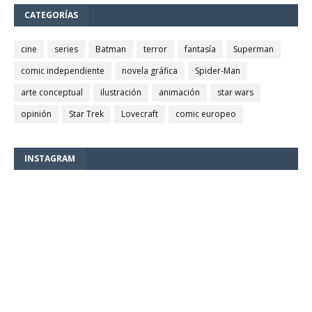
CATEGORÍAS
cine
series
Batman
terror
fantasía
Superman
comic independiente
novela gráfica
Spider-Man
arte conceptual
ilustración
animación
star wars
opinión
Star Trek
Lovecraft
comic europeo
INSTAGRAM