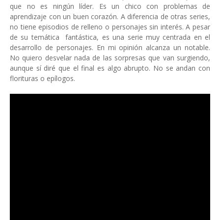
que no es ningún líder. Es un chico con problemas de
aprendizaje con un buen corazón. A diferencia de otras series,
no tiene episodios de relleno o personajes sin interés. A pesar
de su temática fantástica, es una serie muy centrada en el
desarrollo de personajes. En mi opinión alcanza un notable.
No quiero desvelar nada de las sorpresas que van surgiendo,
aunque sí diré que el final es algo abrupto. No se andan con
florituras o epílogos.