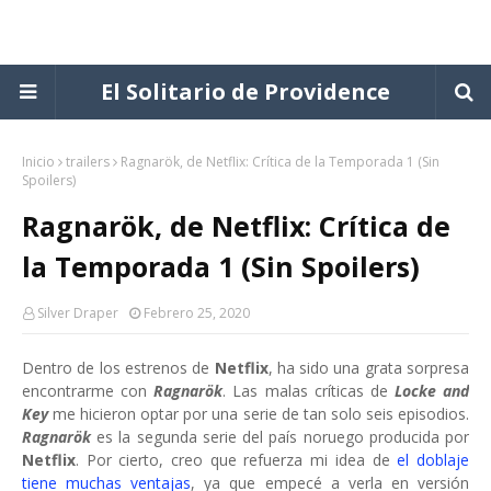
El Solitario de Providence
Inicio
trailers
Ragnarök, de Netflix: Crítica de la Temporada 1 (Sin
Spoilers)
Ragnarök, de Netflix: Crítica de
la Temporada 1 (Sin Spoilers)
Silver Draper
Febrero 25, 2020
Dentro de los estrenos de
Netflix
, ha sido una grata sorpresa
encontrarme con
Ragnarök
. Las malas críticas de
Locke and
Key
me hicieron optar por una serie de tan solo seis episodios.
Ragnarök
es la segunda serie del país noruego producida por
Netflix
. Por cierto, creo que refuerza mi idea de
el doblaje
tiene muchas ventajas
, ya que empecé a verla en versión