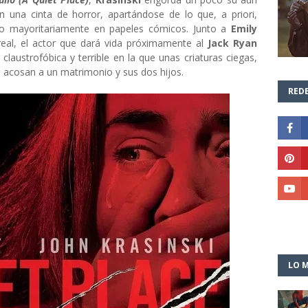
n una cinta de horror, apartándose de lo que, a priori,
do mayoritariamente en papeles cómicos. Junto a
Emily
real, el actor que dará vida próximamente al
Jack Ryan
claustrofóbica y terrible en la que unas criaturas ciegas,
 acosan a un matrimonio y sus dos hijos.
REDE
LO M