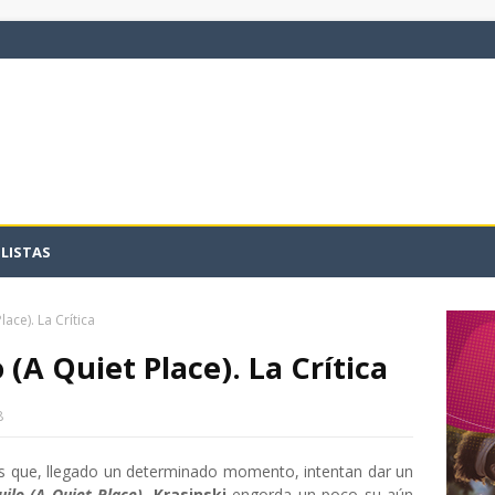
LISTAS
ace). La Crítica
(A Quiet Place). La Crítica
8
s que, llegado un determinado momento, intentan dar un
ilo (A Quiet Place)
,
Krasinski
engorda un poco su aún