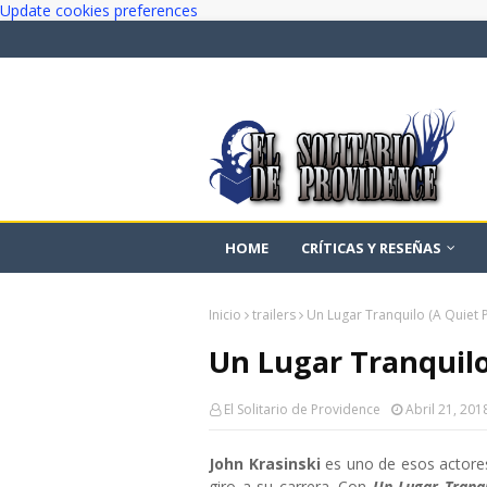
Update cookies preferences
HOME
CRÍTICAS Y RESEÑAS
Inicio
trailers
Un Lugar Tranquilo (A Quiet Pl
Un Lugar Tranquilo 
El Solitario de Providence
Abril 21, 201
John Krasinski
es uno de esos actore
giro a su carrera. Con
Un Lugar Tranqu