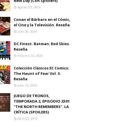
New Day (Con Spoilers)
Agosto 03, 2026
Conan el Bárbaro en el Cómic,
el Cine y la Televisión. Reseña
Julio 30, 2026
DC Finest. Batman: Red Skies.
Reseña
Febrero 22, 2026
Colección Clásicos EC Comics:
The Haunt of Fear Vol. 5.
Reseña
Julio 16, 2026
JUEGO DE TRONOS,
TEMPORADA 2, EPISODIO 2X01
"THE NORTH REMEMBERS". LA
CRÍTICA (SPOILERS)
Abril 02, 2012