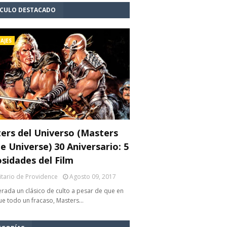
ÍCULO DESTACADO
AJES
ers del Universo (Masters
e Universe) 30 Aniversario: 5
osidades del Film
litario de Providence
Agosto 09, 2017
rada un clásico de culto a pesar de que en
fue todo un fracaso, Masters…