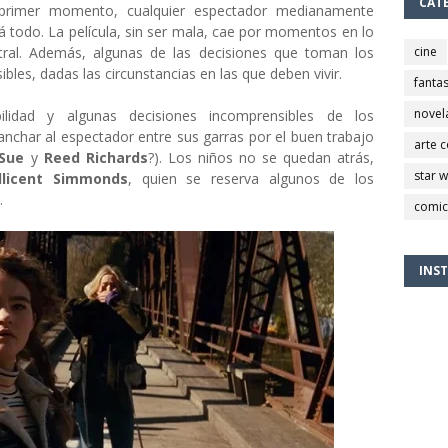
CAT
 primer momento, cualquier espectador medianamente
todo. La película, sin ser mala, cae por momentos en lo
ntral. Además, algunas de las decisiones que toman los
cine
les, dadas las circunstancias en las que deben vivir.
fantas
novel
ilidad y algunas decisiones incomprensibles de los
anchar al espectador entre sus garras por el buen trabajo
arte 
Sue
y
Reed Richards
?). Los niños no se quedan atrás,
star 
llicent Simmonds
, quien se reserva algunos de los
.
comic
INS