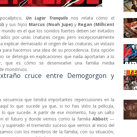
ocalíptico,
Un Lugar Tranquilo
nos relata cómo el
i)
y sus hijos
Marcus (Noah Jupe)
y
Regan (Millicent
un mundo en el que los sonidos fuertes deben ser evitados
ados por unas criaturas ciegas pero excepcionalmente
ta explicar demasiado el origen de las criaturas; un vistazo
ta para hacernos una idea de su procedencia. Esta opción
 no se detenga en explicaciones que nada aportarían a lo
ar, que es cómo se desenvuelve una familia media
de monstruos.
extraño cruce entre Demogorgon y
ca secuencia que tendrá importantes repercusiones en la
 aquí lo que sucede ya que, si no has visto la película,
a lo que sucede. A partir de ese momento, hay un salto
en el futuro y donde vemos como la familia
Abbott
—
y superado el tremendo suceso que vemos al inicio del
izamos con los miembros de la familia, con su situación,