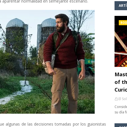
a aparentar normalidad en semejante escenario.
ART
ROD
Mast
of th
Curi
El So
Conside
su día 
que algunas de las decisiones tomadas por los guionistas