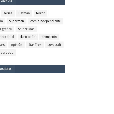
EGORÍAS
series
Batman
terror
ía
Superman
comic independiente
a gráfica
Spider-Man
conceptual
ilustración
animación
wars
opinión
Star Trek
Lovecraft
 europeo
TAGRAM