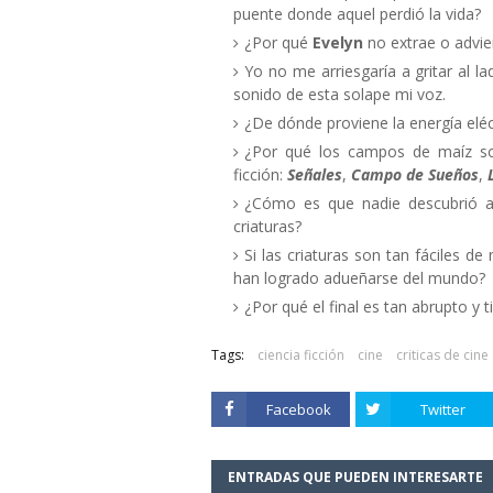
puente donde aquel perdió la vida?
¿Por qué
Evelyn
no extrae o advier
Yo no me arriesgaría a gritar al l
sonido de esta solape mi voz.
¿De dónde proviene la energía eléct
¿Por qué los campos de maíz son 
ficción:
Señales
,
Campo de Sueños
,
¿Cómo es que nadie descubrió an
criaturas?
Si las criaturas son tan fáciles 
han logrado adueñarse del mundo?
¿Por qué el final es tan abrupto y 
Tags:
ciencia ficción
cine
criticas de cine
Facebook
Twitter
ENTRADAS QUE PUEDEN INTERESARTE