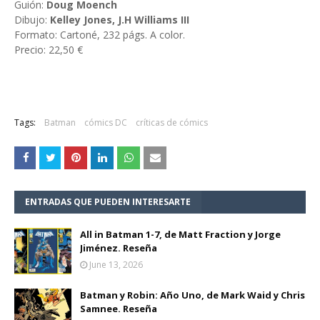
Guión:
Doug Moench
Dibujo:
Kelley Jones, J.H Williams III
Formato: Cartoné, 232 págs. A color.
Precio: 22,50 €
Tags:
Batman
cómics DC
críticas de cómics
ENTRADAS QUE PUEDEN INTERESARTE
All in Batman 1-7, de Matt Fraction y Jorge
Jiménez. Reseña
June 13, 2026
Batman y Robin: Año Uno, de Mark Waid y Chris
Samnee. Reseña