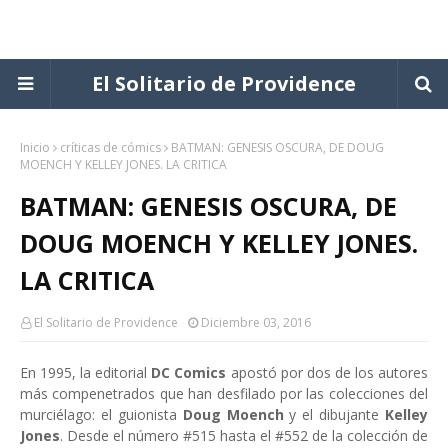
El Solitario de Providence
Inicio
críticas de cómics
BATMAN: GENESIS OSCURA, DE DOUG
MOENCH Y KELLEY JONES. LA CRITICA
BATMAN: GENESIS OSCURA, DE
DOUG MOENCH Y KELLEY JONES.
LA CRITICA
El Solitario de Providence
Diciembre 03, 2016
En 1995, la editorial
DC Comics
apostó por dos de los autores
más compenetrados que han desfilado por las colecciones del
murciélago: el guionista
Doug Moench
y el dibujante
Kelley
Jones
. Desde el número #515 hasta el #552 de la colección de