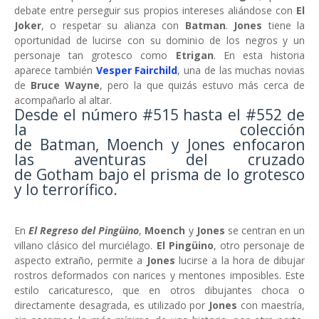
debate entre perseguir sus propios intereses aliándose con
El
Joker
, o respetar su alianza con
Batman
.
Jones
tiene la
oportunidad de lucirse con su dominio de los negros y un
personaje tan grotesco como
Etrigan
. En esta historia
aparece también
Vesper Fairchild
, una de las muchas novias
de
Bruce Wayne
, pero la que quizás estuvo más cerca de
acompañarlo al altar.
Desde el número #515 hasta el #552 de
la colección
de Batman, Moench y Jones enfocaron
las aventuras del cruzado
de Gotham bajo el prisma de lo grotesco
y lo terrorífico.
En
El Regreso del Pingüino
,
Moench
y
Jones
se centran en un
villano clásico del murciélago.
El Pingüino
, otro personaje de
aspecto extraño, permite a
Jones
lucirse a la hora de dibujar
rostros deformados con narices y mentones imposibles. Este
estilo caricaturesco, que en otros dibujantes choca o
directamente desagrada, es utilizado por
Jones
con maestría,