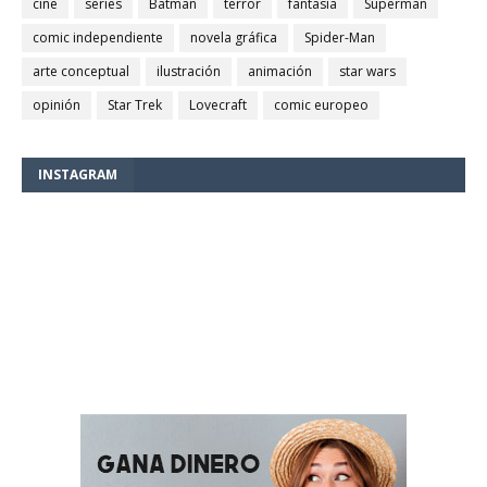
cine
series
Batman
terror
fantasía
Superman
comic independiente
novela gráfica
Spider-Man
arte conceptual
ilustración
animación
star wars
opinión
Star Trek
Lovecraft
comic europeo
INSTAGRAM