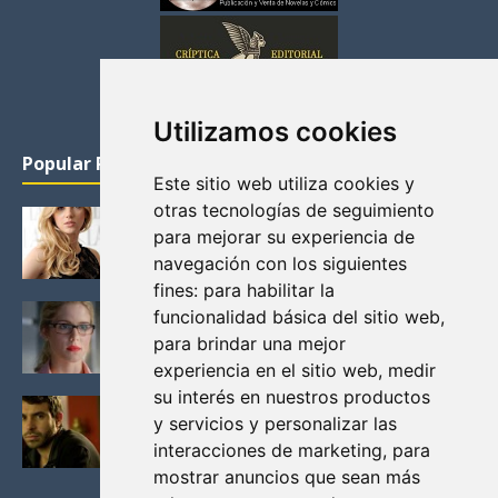
Utilizamos cookies
Popular Posts
Este sitio web utiliza cookies y
otras tecnologías de seguimiento
KATHERYN WINNICK: LA ACTRIZ MAS GUAPA DE
para mejorar su experiencia de
VIKINGOS
navegación con los siguientes
Junio 14, 2013
fines:
para habilitar la
FELICITY (EMILY BETT RICKARDS), LAS FOTOS
funcionalidad básica del sitio web
,
MAS BONITAS DE LA ALIADA DE ARROW
para brindar una mejor
Noviembre 30, 2013
experiencia en el sitio web
,
medir
su interés en nuestros productos
BLACK MIRROR: TODA TU HISTORIA. EPISODIO 3.
y servicios y personalizar las
LA CRITICA
interacciones de marketing
,
para
Mayo 17, 2012
mostrar anuncios que sean más