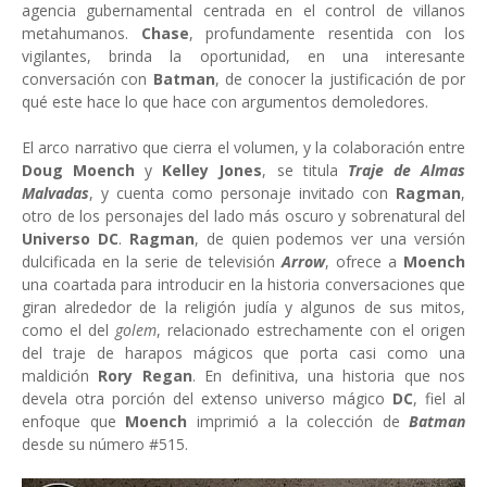
agencia gubernamental centrada en el control de villanos
metahumanos.
Chase
, profundamente resentida con los
vigilantes, brinda la oportunidad, en una interesante
conversación con
Batman
, de conocer la justificación de por
qué este hace lo que hace con argumentos demoledores.
El arco narrativo que cierra el volumen, y la colaboración entre
Doug Moench
y
Kelley Jones
, se titula
Traje de Almas
Malvadas
, y cuenta como personaje invitado con
Ragman
,
otro de los personajes del lado más oscuro y sobrenatural del
Universo DC
.
Ragman
, de quien podemos ver una versión
dulcificada en la serie de televisión
Arrow
, ofrece a
Moench
una coartada para
introducir en la historia conversaciones que
giran alrededor de la religión judía y algunos de sus mitos,
como el del
golem
, relacionado estrechamente con el origen
del traje de harapos mágicos que porta casi como una
maldición
Rory Regan
. En definitiva, una historia que nos
devela otra porción del extenso universo mágico
DC
, fiel al
enfoque que
Moench
imprimió a la colección de
Batman
desde su número #515.