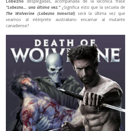
Lobezno
desplegadas, acompañada de la lacónica frase
"Lobezno... una última vez."
¿Significa esto que la secuela de
The Wolverine (Lobezno Inmortal)
será la última vez que
veamos al intérprete australiano encarnar al mutante
canadiense?