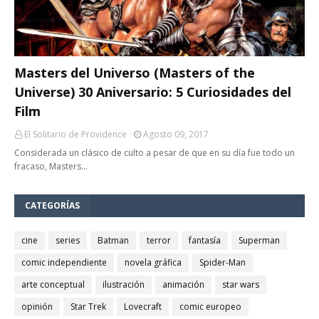
Masters del Universo (Masters of the
Universe) 30 Aniversario: 5 Curiosidades del
Film
El Solitario de Providence
Agosto 09, 2017
Considerada un clásico de culto a pesar de que en su día fue todo un
fracaso, Masters…
CATEGORÍAS
cine
series
Batman
terror
fantasía
Superman
comic independiente
novela gráfica
Spider-Man
arte conceptual
ilustración
animación
star wars
opinión
Star Trek
Lovecraft
comic europeo