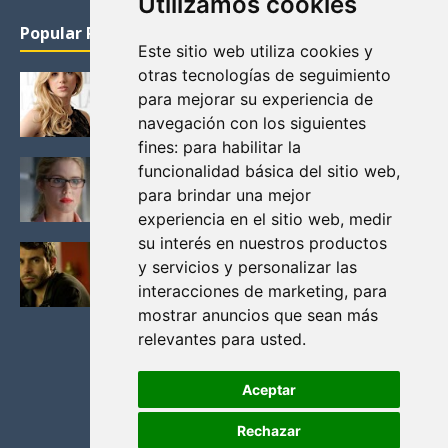
Utilizamos cookies
Popular Posts
Este sitio web utiliza cookies y
otras tecnologías de seguimiento
KATHERYN WINNICK: LA ACTRIZ MAS GUAPA DE
para mejorar su experiencia de
VIKINGOS
navegación con los siguientes
Junio 14, 2013
fines:
para habilitar la
FELICITY (EMILY BETT RICKARDS), LAS FOTOS
funcionalidad básica del sitio web
,
MAS BONITAS DE LA ALIADA DE ARROW
para brindar una mejor
Noviembre 30, 2013
experiencia en el sitio web
,
medir
su interés en nuestros productos
BLACK MIRROR: TODA TU HISTORIA. EPISODIO 3.
y servicios y personalizar las
LA CRITICA
interacciones de marketing
,
para
Mayo 17, 2012
mostrar anuncios que sean más
relevantes para usted
.
Aceptar
Rechazar