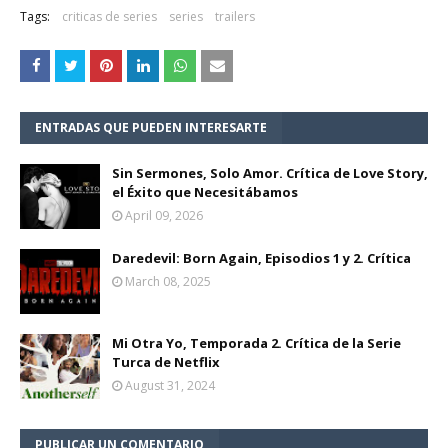
Tags:
criticas de series
series
trailers
ENTRADAS QUE PUEDEN INTERESARTE
Sin Sermones, Solo Amor. Crítica de Love Story,
el Éxito que Necesitábamos
April 09, 2026
Daredevil: Born Again, Episodios 1 y 2. Crítica
March 08, 2025
Mi Otra Yo, Temporada 2. Crítica de la Serie
Turca de Netflix
August 31, 2024
PUBLICAR UN COMENTARIO