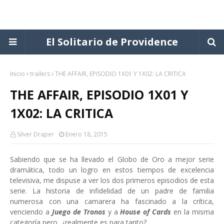
El Solitario de Providence
Inicio
trailers
THE AFFAIR, EPISODIO 1X01 Y 1X02: LA CRITICA
THE AFFAIR, EPISODIO 1X01 Y
1X02: LA CRITICA
Silver Draper
Enero 18, 2015
Sabiendo que se ha llevado el Globo de Oro a mejor serie
dramática, todo un logro en estos tiempos de excelencia
televisiva, me dispuse a ver los dos primeros episodios de esta
serie. La historia de infidelidad de un padre de familia
numerosa con una camarera ha fascinado a la crítica,
venciendo a
Juego de Tronos
y a
House of Cards
en la misma
categoría
pero, ¿realmente es para tanto?