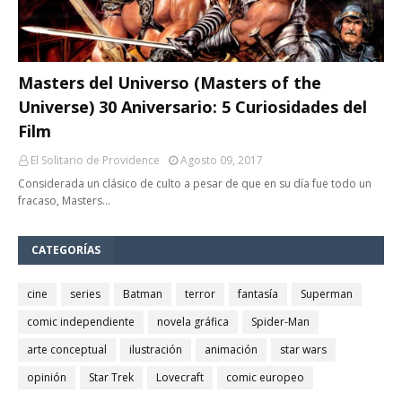
Masters del Universo (Masters of the
Universe) 30 Aniversario: 5 Curiosidades del
Film
El Solitario de Providence
Agosto 09, 2017
Considerada un clásico de culto a pesar de que en su día fue todo un
fracaso, Masters…
CATEGORÍAS
cine
series
Batman
terror
fantasía
Superman
comic independiente
novela gráfica
Spider-Man
arte conceptual
ilustración
animación
star wars
opinión
Star Trek
Lovecraft
comic europeo