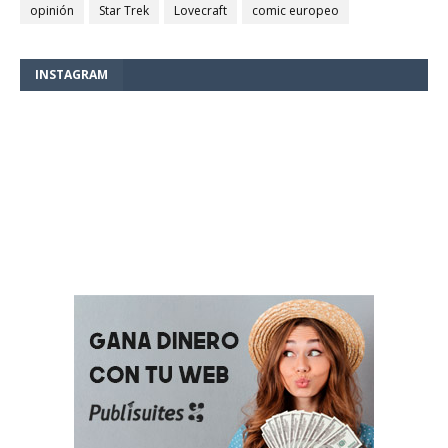
opinión
Star Trek
Lovecraft
comic europeo
INSTAGRAM