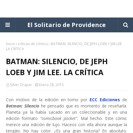
El Solitario de Providence
Inicio
críticas de cómics
BATMAN: SILENCIO, DE JEPH LOEB Y JIM LEE.
LA CRÍTICA
BATMAN: SILENCIO, DE JEPH
LOEB Y JIM LEE. LA CRÍTICA
Silver Draper
Enero 28, 2015
Con motivo de la edición en tomo por
ECC Ediciones
de
Batman: Silencio
he pensado que es momento de reseñarla.
Planeta ya la había sacado en un coleccionable y en una
edición formato
"comicbook pocket".
Mal hecho. Este cómic
merece una edición de lujo. Haceos con ella ahora aunque la
tengáis. No hay color. ¿Es una gran historia? En absoluto.