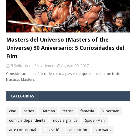
Masters del Universo (Masters of the
Universe) 30 Aniversario: 5 Curiosidades del
Film
El Solitario de Providence
Agosto 09, 2017
Considerada un clásico de culto a pesar de que en su día fue todo un
fracaso, Masters…
CATEGORÍAS
cine
series
Batman
terror
fantasía
Superman
comic independiente
novela gráfica
Spider-Man
arte conceptual
ilustración
animación
star wars