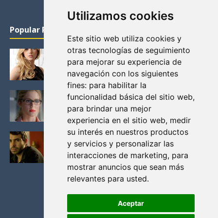
Utilizamos cookies
Popular Posts
Este sitio web utiliza cookies y
otras tecnologías de seguimiento
KATHERYN WINNICK: LA ACTRIZ MAS GUAPA DE
para mejorar su experiencia de
VIKINGOS
navegación con los siguientes
Junio 14, 2013
fines:
para habilitar la
FELICITY (EMILY BETT RICKARDS), LAS FOTOS
funcionalidad básica del sitio web
,
MAS BONITAS DE LA ALIADA DE ARROW
para brindar una mejor
Noviembre 30, 2013
experiencia en el sitio web
,
medir
su interés en nuestros productos
BLACK MIRROR: TODA TU HISTORIA. EPISODIO 3.
y servicios y personalizar las
LA CRITICA
interacciones de marketing
,
para
Mayo 17, 2012
mostrar anuncios que sean más
relevantes para usted
.
Aceptar