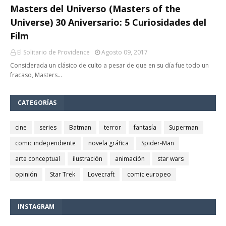
Masters del Universo (Masters of the
Universe) 30 Aniversario: 5 Curiosidades del
Film
El Solitario de Providence
Agosto 09, 2017
Considerada un clásico de culto a pesar de que en su día fue todo un
fracaso, Masters…
CATEGORÍAS
cine
series
Batman
terror
fantasía
Superman
comic independiente
novela gráfica
Spider-Man
arte conceptual
ilustración
animación
star wars
opinión
Star Trek
Lovecraft
comic europeo
INSTAGRAM