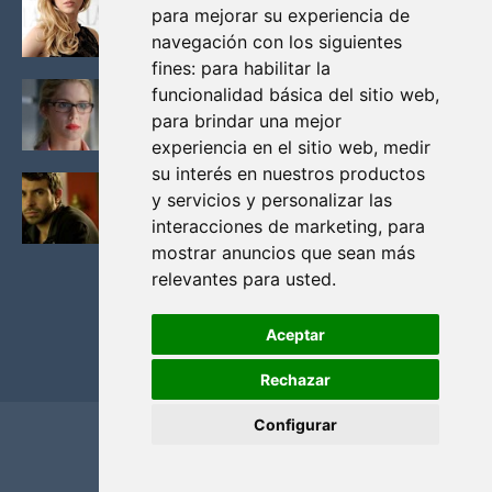
para mejorar su experiencia de
VIKINGOS
navegación con los siguientes
Junio 14, 2013
fines:
para habilitar la
FELICITY (EMILY BETT RICKARDS), LAS FOTOS
funcionalidad básica del sitio web
,
MAS BONITAS DE LA ALIADA DE ARROW
para brindar una mejor
Noviembre 30, 2013
experiencia en el sitio web
,
medir
su interés en nuestros productos
BLACK MIRROR: TODA TU HISTORIA. EPISODIO 3.
y servicios y personalizar las
LA CRITICA
interacciones de marketing
,
para
Mayo 17, 2012
mostrar anuncios que sean más
relevantes para usted
.
Aceptar
Rechazar
Configurar
Home
Privacidad y cookies
Contacto
Copyright ©
2026
El Solitario de Providence