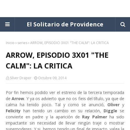
El Solitario de Providence
Inicio
series
ARROW, EPISODIO 3X01 "THE CALM": LA CRITICA
ARROW, EPISODIO 3X01 "THE
CALM": LA CRITICA
Silver Draper
Octubre 09, 2014
Por fin hemos podido ver el estreno de la tercera temporada
de
Arrow
. Y ya os advierto que no os fieis del título, ya que de
calma ha tenido poco. Tal y como se anunció,
Oliver
y
Felicity
han tenido un cambio en su relación,
Diggle
se
convierte en padre y la aparición de
Ray Palmer
ha sido
impactante sin necesidad de llevar ningún traje o mostrar
superpoderes. Y si, hemos tenido un final de impacto, valga la