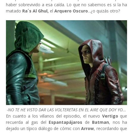
haber sobrevivido a esa caída. Lo que no sabemos es si la ha
matado
Ra´s Al Ghul,
el
Arquero Oscuro
...¿o quizás otro?
-NO TE HE VISTO DAR LAS VOLTERETAS EN EL AIRE QUE DOY YO...
En cuanto a los villanos del episodio, el nuevo
Vertigo
que
recuerda al gas del
Espantapájaros
de
Batman
, nos ha
dejado un típico diálogo de cómic con
Arrow
, recordando que