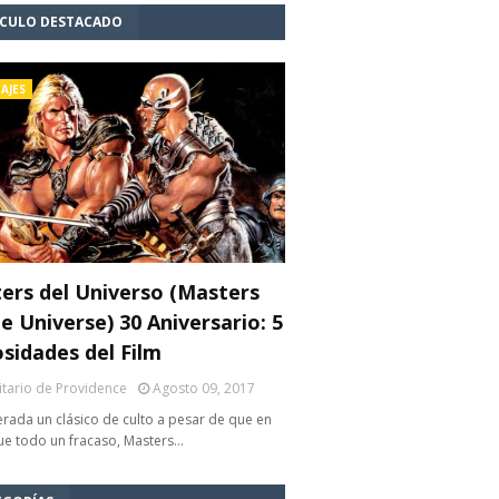
ÍCULO DESTACADO
AJES
ers del Universo (Masters
e Universe) 30 Aniversario: 5
osidades del Film
litario de Providence
Agosto 09, 2017
rada un clásico de culto a pesar de que en
fue todo un fracaso, Masters…