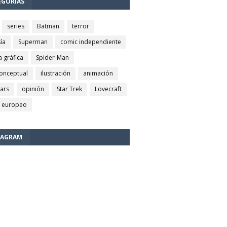
EGORÍAS
series
Batman
terror
ía
Superman
comic independiente
a gráfica
Spider-Man
conceptual
ilustración
animación
wars
opinión
Star Trek
Lovecraft
 europeo
TAGRAM