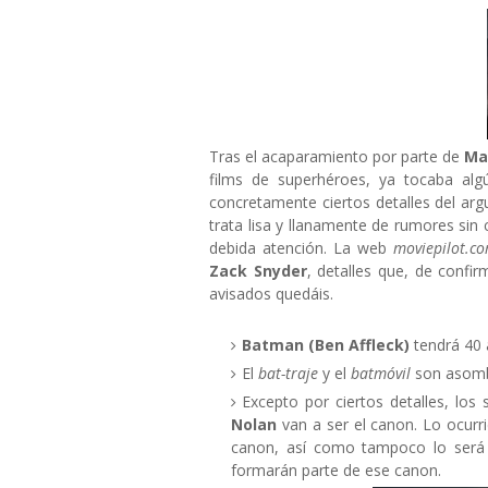
Tras el acaparamiento por parte de
Ma
films de superhéroes, ya tocaba alg
concretamente ciertos detalles del arg
trata lisa y llanamente de rumores sin 
debida atención. La web
moviepilot.c
Zack Snyder
, detalles que, de confi
avisados quedáis.
Batman (Ben Affleck)
tendrá 40 a
El
bat-traje
y el
batmóvil
son asom
Excepto por ciertos detalles, los
Nolan
van a ser el canon. Lo ocur
canon, así como tampoco lo será
formarán parte de ese canon.