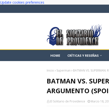
Update cookies preferences
HOME
CRÍTICAS Y RESEÑAS
Inicio
Superman
BATMAN VS. SUPERMAN: R
BATMAN VS. SUPE
ARGUMENTO (SPOI
El Solitario de Providence
Marzo 18, 20