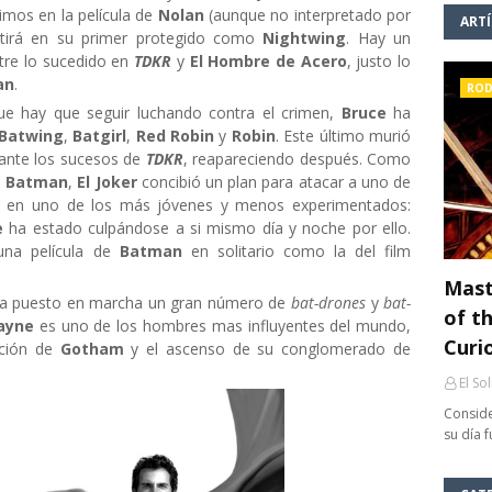
imos en la película de
Nolan
(aunque no interpretado por
ART
rtirá en su primer protegido como
Nightwing
. Hay un
tre lo sucedido en
TDKR
y
El Hombre de Acero
, justo lo
an
.
ROD
ue hay que seguir luchando contra el crimen,
Bruce
ha
Batwing
,
Batgirl
,
Red Robin
y
Robin
. Este último murió
rante los sucesos de
TDKR
, reapareciendo después. Como
e
Batman
,
El Joker
concibió un plan para atacar a uno de
jó en uno de los más jóvenes y menos experimentados:
e
ha estado culpándose a si mismo día y noche por ello.
 una película de
Batman
en solitario como la del film
Mast
a puesto en marcha un gran número de
bat-drones
y
bat-
of th
ayne
es uno de los hombres mas influyentes del mundo,
Curi
cción de
Gotham
y el ascenso de su conglomerado de
El So
Conside
su día 