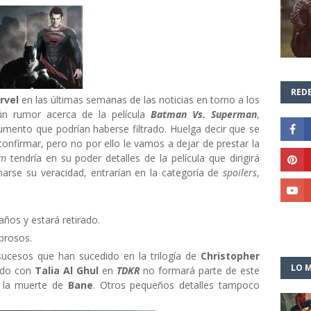
REDE
rvel
en las últimas semanas de las noticias en torno a los
ún rumor acerca de la película
Batman Vs. Superman
,
umento que podrían haberse filtrado. Huelga decir que se
confirmar, pero no por ello le vamos a dejar de prestar la
om
tendría en su poder detalles de la película que dirigirá
rmarse su veracidad, entrarían en la categoría de
spoilers
,
ños y estará retirado.
brosos.
 sucesos que han sucedido en la trilogía de
Christopher
LO M
rido con
Talia Al Ghul
en
TDKR
no formará parte de este
 la muerte de
Bane
. Otros pequeños detalles tampoco