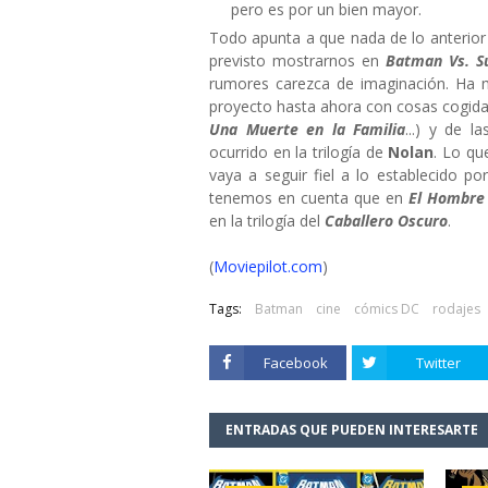
pero es por un bien mayor.
Todo apunta a que nada de lo anterio
previsto mostrarnos en
Batman Vs. S
rumores carezca de imaginación. Ha 
proyecto hasta ahora con cosas cogidas
Una Muerte en la Familia
...) y de l
ocurrido en la trilogía de
Nolan
. Lo qu
vaya a seguir fiel a lo establecido po
tenemos en cuenta que en
El Hombre
en la trilogía del
Caballero Oscuro
.
(
Moviepilot.com
)
Tags:
Batman
cine
cómics DC
rodajes
Facebook
Twitter
ENTRADAS QUE PUEDEN INTERESARTE