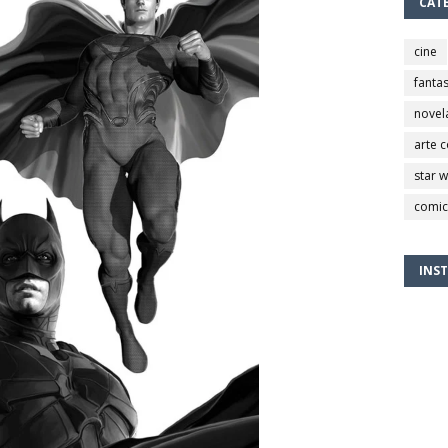
CAT
cine
fantas
novel
arte 
star 
comic
INS