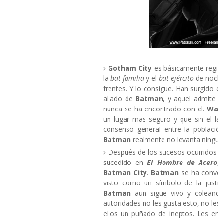
Gotham City
es básicamente reg
la
bat-familia
y el
bat-ejército
de noc
frentes. Y lo consigue. Han surgid
aliado de
Batman
, y aquel admite
nunca se ha encontrado con el.
Wa
un lugar mas seguro y que sin el la
consenso general entre la poblac
Batman
realmente no levanta ning
Después de los sucesos ocurrido
sucedido en
El Hombre de Acero
Batman City
.
Batman
se ha conve
visto como un símbolo de la justi
Batman
aun sigue vivo y coleand
autoridades no les gusta esto, no l
ellos un puñado de ineptos. Les en