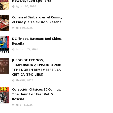
New Day (Con Spoilers)
Agosto 03, 2026
Conan el Bárbaro en el Cómic,
el Cine y la Televisión. Reseña
Julio 30, 2026
DC Finest. Batman: Red Skies.
Reseña
Febrero 22, 2026
JUEGO DE TRONOS,
TEMPORADA 2, EPISODIO 2X01
"THE NORTH REMEMBERS". LA
CRÍTICA (SPOILERS)
Abril 02, 2012
Colección Clásicos EC Comics:
The Haunt of Fear Vol. 5.
Reseña
Julio 16, 2026