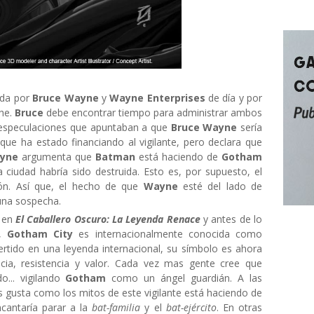
ida por
Bruce Wayne
y
Wayne Enterprises
de día y por
he.
Bruce
debe encontrar tiempo para administrar ambos
o especulaciones que apuntaban a que
Bruce Wayne
sería
 que ha estado financiando al vigilante, pero declara que
yne
argumenta que
Batman
está haciendo de
Gotham
 ciudad habría sido destruida. Esto es, por supuesto, el
ión. Así que, el hecho de que
Wayne
esté del lado de
una sospecha.
s en
El Caballero Oscuro: La Leyenda Renace
y antes de lo
,
Gotham City
es internacionalmente conocida como
rtido en una leyenda internacional, su símbolo es ahora
cia, resistencia y valor. Cada vez mas gente cree que
o... vigilando
Gotham
como un ángel guardián. A las
es gusta como los mitos de este vigilante está haciendo de
cantaría parar a la
bat-familia
y el
bat-ejército
. En otras