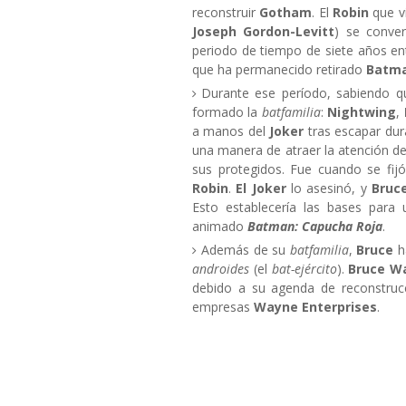
reconstruir
Gotham
. El
Robin
que v
Joseph Gordon-Levitt
) se conve
periodo de tiempo de siete años en
que ha permanecido retirado
Batm
Durante ese período, sabiendo q
formado la
batfamilia
:
Nightwing
,
a manos del
Joker
tras escapar du
una manera de atraer la atención d
sus protegidos. Fue cuando se fi
Robin
.
El Joker
lo asesinó, y
Bruc
Esto establecería las bases para
animado
Batman: Capucha Roja
.
Además de su
batfamilia
,
Bruce
h
androides
(el
bat-ejército
).
Bruce W
debido a su agenda de reconstru
empresas
Wayne Enterprises
.