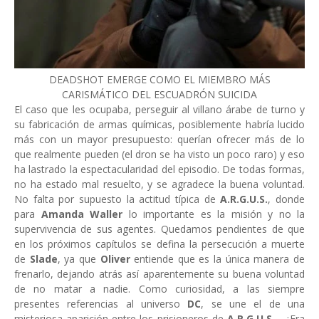
DEADSHOT EMERGE COMO EL MIEMBRO MÁS
CARISMÁTICO DEL ESCUADRÓN SUICIDA
El caso que les ocupaba, perseguir al villano árabe de turno y
su fabricación de armas químicas, posiblemente habría lucido
más con un mayor presupuesto: querían ofrecer más de lo
que realmente pueden (el dron se ha visto un poco raro) y eso
ha lastrado la espectacularidad del episodio. De todas formas,
no ha estado mal resuelto, y se agradece la buena voluntad.
No falta por supuesto la actitud típica de
A.R.G.U.S.
, donde
para
Amanda Waller
lo importante es la misión y no la
supervivencia de sus agentes. Quedamos pendientes de que
en los próximos capítulos se defina la persecución a muerte
de
Slade
, ya que
Oliver
entiende que es la única manera de
frenarlo, dejando atrás así aparentemente su buena voluntad
de no matar a nadie. Como curiosidad, a las siempre
presentes referencias al universo
DC
, se une el de una
misteriosa aparición entre los prisioneros de
A.R.G.U.S.
... ¿Era