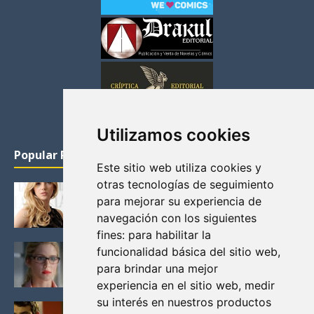
Utilizamos cookies
Popular Posts
Este sitio web utiliza cookies y
otras tecnologías de seguimiento
KATHERYN WINNICK: LA ACTRIZ MAS GUAPA DE
para mejorar su experiencia de
VIKINGOS
navegación con los siguientes
Junio 14, 2013
fines:
para habilitar la
FELICITY (EMILY BETT RICKARDS), LAS FOTOS
funcionalidad básica del sitio web
,
MAS BONITAS DE LA ALIADA DE ARROW
para brindar una mejor
Noviembre 30, 2013
experiencia en el sitio web
,
medir
su interés en nuestros productos
BLACK MIRROR: TODA TU HISTORIA. EPISODIO 3.