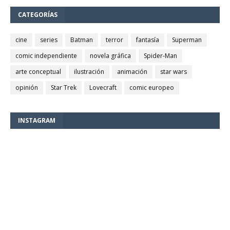
CATEGORÍAS
cine
series
Batman
terror
fantasía
Superman
comic independiente
novela gráfica
Spider-Man
arte conceptual
ilustración
animación
star wars
opinión
Star Trek
Lovecraft
comic europeo
INSTAGRAM