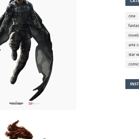
CAT
cine
fantas
novel
arte 
star 
comic
INS