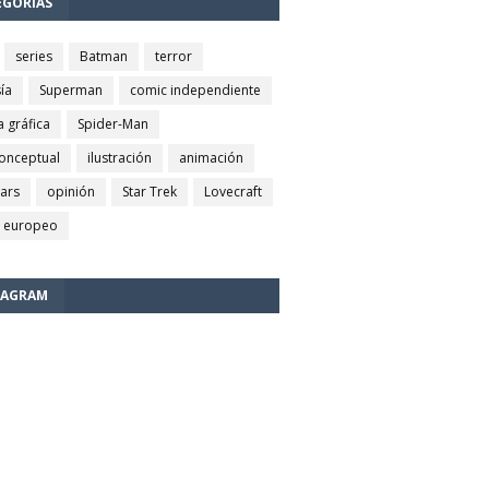
EGORÍAS
series
Batman
terror
ía
Superman
comic independiente
a gráfica
Spider-Man
conceptual
ilustración
animación
wars
opinión
Star Trek
Lovecraft
 europeo
TAGRAM