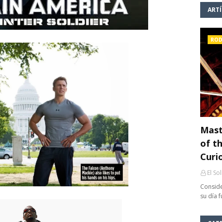
ART
ROD
Mast
of th
Curi
El So
Conside
su día 