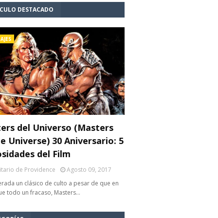
ÍCULO DESTACADO
AJES
ers del Universo (Masters
e Universe) 30 Aniversario: 5
osidades del Film
litario de Providence
Agosto 09, 2017
rada un clásico de culto a pesar de que en
fue todo un fracaso, Masters…