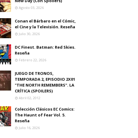
New Day (Con Spoilers)
Agosto 03, 2026
Conan el Bárbaro en el Cómic,
el Cine y la Televisión. Reseña
Julio 30, 2026
DC Finest. Batman: Red Skies.
Reseña
Febrero 22, 2026
JUEGO DE TRONOS,
TEMPORADA 2, EPISODIO 2X01
"THE NORTH REMEMBERS". LA
CRÍTICA (SPOILERS)
Abril 02, 2012
Colección Clásicos EC Comics:
The Haunt of Fear Vol. 5.
Reseña
Julio 16, 2026