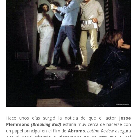
Hace unos días surgió la noticia de que el actor
Jesse
Plemmons
(Breaking Bad)
estaría muy cerca de hacerse con
un papel principal en el film de
Abrams
.
Latino Review
asegura