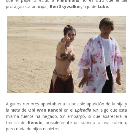
que el papel ofrecido a
Plemmons
no es otro que
el del
protagonista principal,
Ben Skywalker
, hijo de
Luke
.
Algunos rumores apuntaban a la posible aparición de la hija y
la nieta de
Obi Wan Kenobi
en el
Episodio VII
, algo que esta
misma fuente ha negado. Sin embargo, si que aparecerá la
familia de
Kenobi
, posiblemente un sobrino o una sobrina,
pero nada de hijos ni nietos.