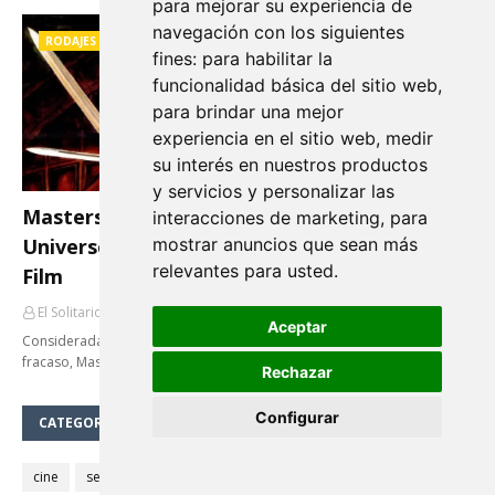
para mejorar su experiencia de
navegación con los siguientes
RODAJES
fines:
para habilitar la
funcionalidad básica del sitio web
,
para brindar una mejor
experiencia en el sitio web
,
medir
su interés en nuestros productos
y servicios y personalizar las
Masters del Universo (Masters of the
interacciones de marketing
,
para
Universe) 30 Aniversario: 5 Curiosidades del
mostrar anuncios que sean más
relevantes para usted
.
Film
El Solitario de Providence
Agosto 09, 2017
Aceptar
Considerada un clásico de culto a pesar de que en su día fue todo un
fracaso, Masters…
Rechazar
Configurar
CATEGORÍAS
cine
series
Batman
terror
fantasía
Superman