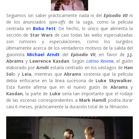
Seguimos sin saber prácticamente nada ni del
Episodio VII
ni
de los anunciados
spin-offs
de la saga, como la película
centrada en
Boba Fett
. De hecho, lo único que alimenta la
sección de
Star Wars
de casi todas las webs especializadas
son rumores y especulaciones, como los surgidos
últimamente acerca de los verdaderos motivos de la salida del
guionista
Michael Arndt
del
Episodio VII
, en favor de
J.J.
Abrams
y
Lawrence Kasdan
. Según
Latino Review
, el guión
elaborado por
Arndt
estaría centrado en los vástagos de
Han
Sol
o y
Leia
, mientras que
Abrams
sostenía que la película
debía enfocarse en la línea sucesoria de
Luke Skywalker
.
Esta fuente afirma que en el nuevo guión de
Abrams
y
Kasdan
, la parte de
Luke
sería tan importante que el rodaje
de las escenas correspondientes a
Mark Hamill
podría durar
casi 6 meses, prácticamente la duración total de la filmación.