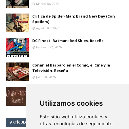
Marzo 18, 2013
Crítica de Spider-Man: Brand New Day (Con
Spoilers)
Agosto 03, 2026
DC Finest. Batman: Red Skies. Reseña
Febrero 22, 2026
Conan el Bárbaro en el Cómic, el Cine y la
Televisión. Reseña
Julio 30, 2026
JUEGO DE TRONOS, TEMPORADA 2, EPISODIO
2X01 "THE NORTH REMEMBERS". LA CRÍTICA
(SPOILERS)
Utilizamos cookies
Abril 02, 2012
Este sitio web utiliza cookies y
ARTÍCULO DESTACADO
otras tecnologías de seguimiento