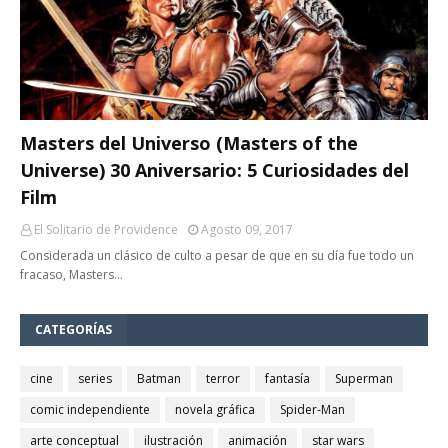
Masters del Universo (Masters of the
Universe) 30 Aniversario: 5 Curiosidades del
Film
El Solitario de Providence
Agosto 09, 2017
Considerada un clásico de culto a pesar de que en su día fue todo un
fracaso, Masters…
CATEGORÍAS
cine
series
Batman
terror
fantasía
Superman
comic independiente
novela gráfica
Spider-Man
arte conceptual
ilustración
animación
star wars