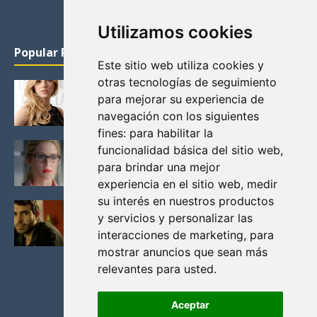
Utilizamos cookies
Popular Posts
Este sitio web utiliza cookies y
otras tecnologías de seguimiento
KATHERYN WINNICK: LA ACTRIZ MAS GUAPA DE
para mejorar su experiencia de
VIKINGOS
navegación con los siguientes
Junio 14, 2013
fines:
para habilitar la
FELICITY (EMILY BETT RICKARDS), LAS FOTOS
funcionalidad básica del sitio web
,
MAS BONITAS DE LA ALIADA DE ARROW
para brindar una mejor
Noviembre 30, 2013
experiencia en el sitio web
,
medir
su interés en nuestros productos
BLACK MIRROR: TODA TU HISTORIA. EPISODIO 3.
y servicios y personalizar las
LA CRITICA
interacciones de marketing
,
para
Mayo 17, 2012
mostrar anuncios que sean más
relevantes para usted
.
Aceptar