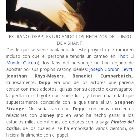
EXTRAÑO (DEPP) ESTUDIANDO LOS HECHIZOS DEL LIBRO
DE VISHANTI
Desde que se viene hablando de este proyecto (se rumoreó
incluso con que el personaje tendría un cameo en
Thor: El
Mundo Oscuro
), los fans del personaje no han dejado de
apostar por sus propios casting ideales:
Joseph Gordon-Levitt
,
Jonathan Rhys-Meyers
,
Benedict Cumberbatch
...
Curiosamente,
Depp
era uno de los actores que parecía
contar con mas adeptos, quizás por su aspecto extravagante,
la perilla o el bigote que suele lucir, y tener una edad que
supuestamente coincidiría con la que tiene el
Dr. Stephen
Strange
. No sería raro que
Depp
, con unas excelentes
relaciones con
Disney
(no en vano ha hecho ganar a los
estudios miles de millones de dólares con la saga
Piratas del
Caribe
, de los cuales el se ha embolsado varios cientos), se
hiciera finalmente con el papel.