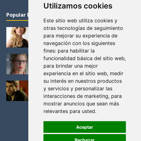
Utilizamos cookies
Popular Posts
Este sitio web utiliza cookies y
otras tecnologías de seguimiento
KATHERYN WINNICK: LA ACTRIZ MAS GUAPA DE
para mejorar su experiencia de
VIKINGOS
navegación con los siguientes
Junio 14, 2013
fines:
para habilitar la
FELICITY (EMILY BETT RICKARDS), LAS FOTOS
funcionalidad básica del sitio web
,
MAS BONITAS DE LA ALIADA DE ARROW
para brindar una mejor
Noviembre 30, 2013
experiencia en el sitio web
,
medir
su interés en nuestros productos
BLACK MIRROR: TODA TU HISTORIA. EPISODIO 3.
y servicios y personalizar las
LA CRITICA
interacciones de marketing
,
para
Mayo 17, 2012
mostrar anuncios que sean más
relevantes para usted
.
Aceptar
Rechazar