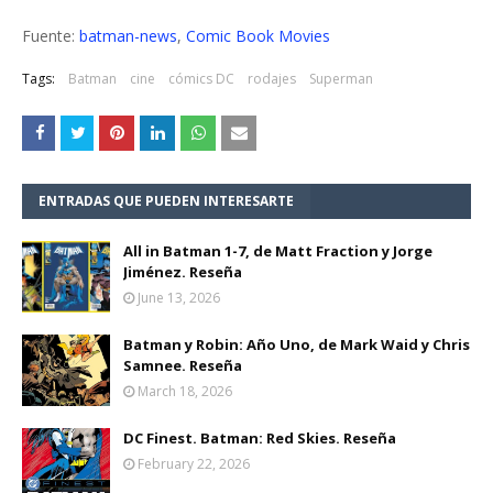
Fuente:
batman-news
,
Comic Book Movies
Tags:
Batman
cine
cómics DC
rodajes
Superman
ENTRADAS QUE PUEDEN INTERESARTE
All in Batman 1-7, de Matt Fraction y Jorge
Jiménez. Reseña
June 13, 2026
Batman y Robin: Año Uno, de Mark Waid y Chris
Samnee. Reseña
March 18, 2026
DC Finest. Batman: Red Skies. Reseña
February 22, 2026