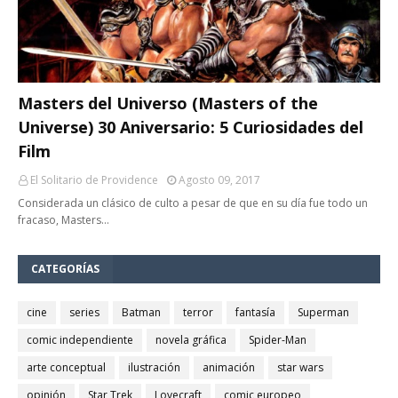
Masters del Universo (Masters of the
Universe) 30 Aniversario: 5 Curiosidades del
Film
El Solitario de Providence
Agosto 09, 2017
Considerada un clásico de culto a pesar de que en su día fue todo un
fracaso, Masters…
CATEGORÍAS
cine
series
Batman
terror
fantasía
Superman
comic independiente
novela gráfica
Spider-Man
arte conceptual
ilustración
animación
star wars
opinión
Star Trek
Lovecraft
comic europeo