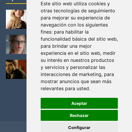
Este sitio web utiliza cookies y
otras tecnologías de seguimiento
KATHERYN WINNICK: LA ACTRIZ MAS GUAPA DE
para mejorar su experiencia de
VIKINGOS
navegación con los siguientes
Junio 14, 2013
fines:
para habilitar la
FELICITY (EMILY BETT RICKARDS), LAS FOTOS
funcionalidad básica del sitio web
,
MAS BONITAS DE LA ALIADA DE ARROW
para brindar una mejor
Noviembre 30, 2013
experiencia en el sitio web
,
medir
su interés en nuestros productos
BLACK MIRROR: TODA TU HISTORIA. EPISODIO 3.
y servicios y personalizar las
LA CRITICA
interacciones de marketing
,
para
Mayo 17, 2012
mostrar anuncios que sean más
relevantes para usted
.
Aceptar
Rechazar
Configurar
Home
Privacidad y cookies
Contacto