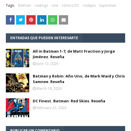
Tags:
Batman
castings
cine
cómics DC
rodajes
Superman
ENTRADAS QUE PUEDEN INTERESARTE
All in Batman 1-7, de Matt Fraction y Jorge
Jiménez. Reseña
June 13, 2026
Batman y Robin: Año Uno, de Mark Waid y Chris
Samnee. Reseña
March 18, 2026
DC Finest. Batman: Red Skies. Reseña
February 22, 2026
PUBLICAR UN COMENTARIO