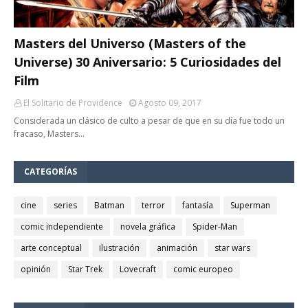
Masters del Universo (Masters of the
Universe) 30 Aniversario: 5 Curiosidades del
Film
El Solitario de Providence
Agosto 09, 2017
Considerada un clásico de culto a pesar de que en su día fue todo un
fracaso, Masters…
CATEGORÍAS
cine
series
Batman
terror
fantasía
Superman
comic independiente
novela gráfica
Spider-Man
arte conceptual
ilustración
animación
star wars
opinión
Star Trek
Lovecraft
comic europeo