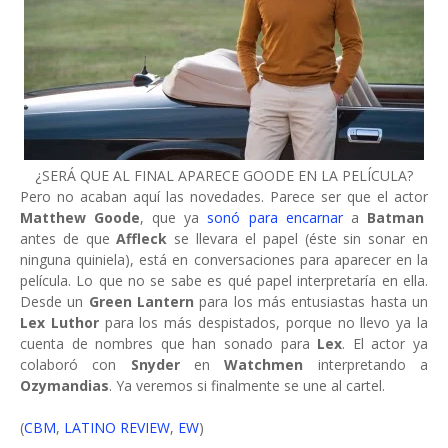
¿SERÁ QUE AL FINAL APARECE GOODE EN LA PELÍCULA?
Pero no acaban aquí las novedades. Parece ser que el actor
Matthew Goode
, que ya
sonó para encarnar
a
Batman
antes de que
Affleck
se llevara el papel (éste sin sonar en
ninguna quiniela), está en conversaciones para aparecer en la
película. Lo que no se sabe es qué papel interpretaría en ella.
Desde un
Green Lantern
para los más entusiastas hasta un
Lex Luthor
para los más despistados, porque no llevo ya la
cuenta de nombres que han sonado para
Lex
. El actor ya
colaboró con
Snyder
en
Watchmen
interpretando a
Ozymandias
. Ya veremos si finalmente se une al cartel.
(
CBM
,
LATINO REVIEW
,
EW
)