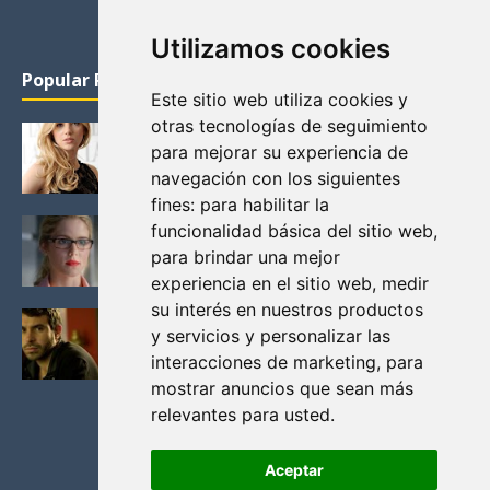
Utilizamos cookies
Popular Posts
Este sitio web utiliza cookies y
otras tecnologías de seguimiento
KATHERYN WINNICK: LA ACTRIZ MAS GUAPA DE
para mejorar su experiencia de
VIKINGOS
navegación con los siguientes
Junio 14, 2013
fines:
para habilitar la
FELICITY (EMILY BETT RICKARDS), LAS FOTOS
funcionalidad básica del sitio web
,
MAS BONITAS DE LA ALIADA DE ARROW
para brindar una mejor
Noviembre 30, 2013
experiencia en el sitio web
,
medir
su interés en nuestros productos
BLACK MIRROR: TODA TU HISTORIA. EPISODIO 3.
y servicios y personalizar las
LA CRITICA
interacciones de marketing
,
para
Mayo 17, 2012
mostrar anuncios que sean más
relevantes para usted
.
Aceptar