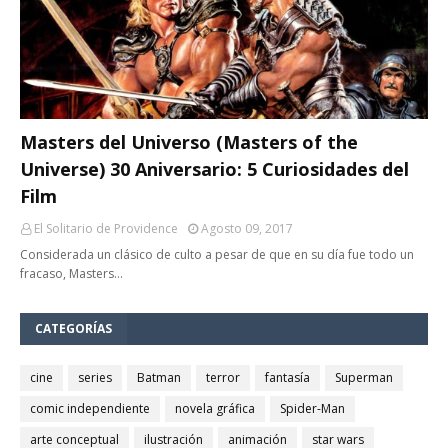
Masters del Universo (Masters of the
Universe) 30 Aniversario: 5 Curiosidades del
Film
El Solitario de Providence
Agosto 09, 2017
Considerada un clásico de culto a pesar de que en su día fue todo un
fracaso, Masters…
CATEGORÍAS
cine
series
Batman
terror
fantasía
Superman
comic independiente
novela gráfica
Spider-Man
arte conceptual
ilustración
animación
star wars