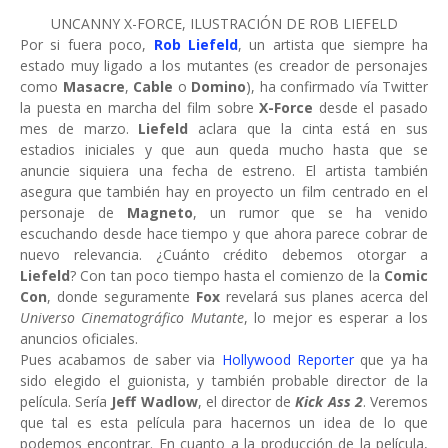
UNCANNY X-FORCE, ILUSTRACIÓN DE ROB LIEFELD
Por si fuera poco,
Rob Liefeld
, un artista que siempre ha
estado muy ligado a los mutantes (es creador de personajes
como
Masacre
,
Cable
o
Domino
), ha confirmado vía Twitter
la puesta en marcha del film sobre
X-Force
desde el pasado
mes de marzo.
Liefeld
aclara que la cinta está en sus
estadios iniciales y que aun queda mucho hasta que se
anuncie siquiera una fecha de estreno. El artista también
asegura que también hay en proyecto un film centrado en el
personaje de
Magneto
, un rumor que se ha venido
escuchando desde hace tiempo y que ahora parece cobrar de
nuevo relevancia. ¿Cuánto crédito debemos otorgar a
Liefeld
? Con tan poco tiempo hasta el comienzo de la
Comic
Con
, donde seguramente
Fox
revelará sus planes acerca del
Universo Cinematográfico Mutante
, lo mejor es esperar a los
anuncios oficiales.
Pues acabamos de saber via
Hollywood Reporter
que ya ha
sido elegido el guionista, y también probable director de la
película. Sería
Jeff Wadlow
, el director de
Kick Ass 2
. Veremos
que tal es esta película para hacernos un idea de lo que
podemos encontrar. En cuanto a la producción de la película,