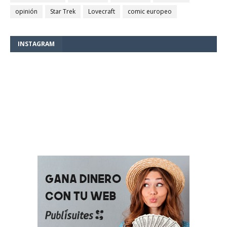
opinión
Star Trek
Lovecraft
comic europeo
INSTAGRAM