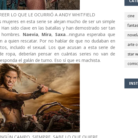
CAT
REER LO QUE LE OCURRIÓ A ANDY WHITFIELD
cine
s mujeres en esta serie se alejan mucho de ser un simple
fantas
. Han sido clave en las batallas y han demostrado ser tan
os hombres.
Naevia
,
Mira
,
Saxa
…ninguna esperaba que
novel
an a quien rescatar. Por no hablar de que no dudaban en
arte 
ctos, incluido el sexual. Los que acusan a esta serie de
 de ropa, deberían pensar en cuántas series no van de
star 
esponda el galán de turno. Eso sí que es machista.
comic
INS
NINGÚN CAMPO, SIEMPRE SABE LO QUE QUIERE