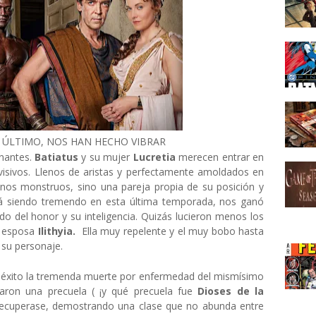
 ÚLTIMO, NOS HAN HECHO VIBRAR
onantes.
Batiatus
y su mujer
Lucretia
merecen entrar en
evisivos. Llenos de aristas y perfectamente amoldados en
unos monstruos, sino una pareja propia de su posición y
á siendo tremendo en esta última temporada, nos ganó
o del honor y su inteligencia. Quizás lucieron menos los
 esposa
Ilithyia.
Ella muy repelente y el muy bobo hasta
 su personaje.
 éxito la tremenda muerte por enfermedad del mismísimo
earon una precuela ( ¡y qué precuela fue
Dioses de la
a recuperase, demostrando una clase que no abunda entre