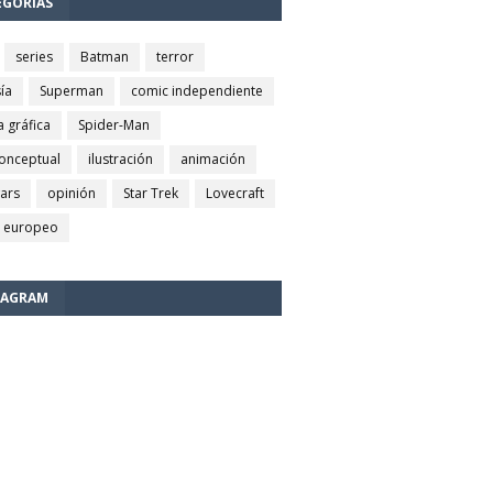
EGORÍAS
series
Batman
terror
ía
Superman
comic independiente
a gráfica
Spider-Man
conceptual
ilustración
animación
wars
opinión
Star Trek
Lovecraft
 europeo
TAGRAM