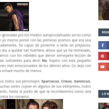
REDE
 o ignoradas por los medios autoproclamados
serios
como
a que yo mismo pensé con las primeras promos que era una
nadamente, fui capaz de ponerme a verla sin prejuicios.
 iba a quedar tan huérfano ahora que ya ha terminado,
rnos con los rebeldes que dieron semejante lección de
las suficientes para decir:
No
. Espero con este pequeño
series más emocionantes de los últimos años. Os dejo con
 la echaré mucho de menos.
s todos sus personajes:
Spartacus
,
Crixus
,
Gannicus
,
uchas series cojean en algunos de sus intérpretes, todos
nterés, hasta el punto de que la recordaremos como una
LO M
contra los romanos.