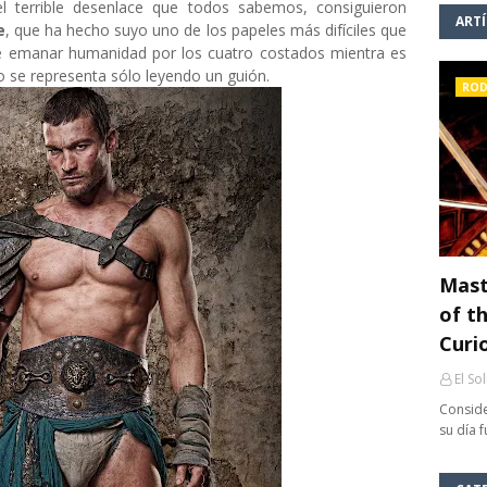
el terrible desenlace que todos sabemos, consiguieron
ART
e
, que ha hecho suyo uno de los papeles más difíciles que
de emanar humanidad por los cuatro costados mientra es
o se representa sólo leyendo un guión.
ROD
Mast
of th
Curi
El So
Conside
su día 