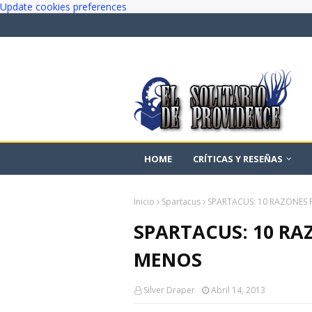
Update cookies preferences
HOME
CRÍTICAS Y RESEÑAS
Inicio
Spartacus
SPARTACUS: 10 RAZONES 
SPARTACUS: 10 RA
MENOS
Silver Draper
Abril 14, 2013