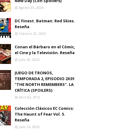
New Day (Con Spoilers)
Agosto 03, 2026
DC Finest. Batman: Red Skies.
Reseña
Febrero 22, 2026
Conan el Bárbaro en el Cómic,
el Cine y la Televisión. Reseña
Julio 30, 2026
JUEGO DE TRONOS,
TEMPORADA 2, EPISODIO 2X01
"THE NORTH REMEMBERS". LA
CRÍTICA (SPOILERS)
Abril 02, 2012
Colección Clásicos EC Comics:
The Haunt of Fear Vol. 5.
Reseña
Julio 16, 2026