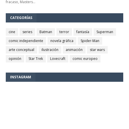
fracaso, Masters…
CATEGORÍAS
cine
series
Batman
terror
fantasía
Superman
comic independiente
novela gráfica
Spider-Man
arte conceptual
ilustración
animación
star wars
opinión
Star Trek
Lovecraft
comic europeo
INSTAGRAM