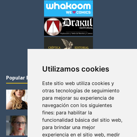
Utilizamos cookies
Popular Posts
Este sitio web utiliza cookies y
otras tecnologías de seguimiento
KATHERYN WINNICK: LA ACTRIZ MAS GUAPA DE
para mejorar su experiencia de
VIKINGOS
navegación con los siguientes
Junio 14, 2013
fines:
para habilitar la
FELICITY (EMILY BETT RICKARDS), LAS FOTOS
funcionalidad básica del sitio web
,
MAS BONITAS DE LA ALIADA DE ARROW
para brindar una mejor
Noviembre 30, 2013
experiencia en el sitio web
,
medir