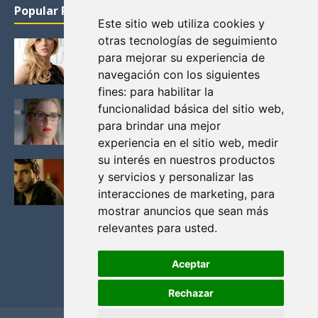
Popular Posts
Este sitio web utiliza cookies y
otras tecnologías de seguimiento
KATHERYN WINNICK: LA ACTRIZ MAS GUAPA DE
para mejorar su experiencia de
VIKINGOS
navegación con los siguientes
Junio 14, 2013
fines:
para habilitar la
FELICITY (EMILY BETT RICKARDS), LAS FOTOS
funcionalidad básica del sitio web
,
MAS BONITAS DE LA ALIADA DE ARROW
para brindar una mejor
Noviembre 30, 2013
experiencia en el sitio web
,
medir
su interés en nuestros productos
BLACK MIRROR: TODA TU HISTORIA. EPISODIO 3.
y servicios y personalizar las
LA CRITICA
interacciones de marketing
,
para
Mayo 17, 2012
mostrar anuncios que sean más
relevantes para usted
.
Aceptar
Rechazar