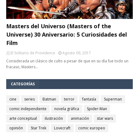
Masters del Universo (Masters of the
Universe) 30 Aniversario: 5 Curiosidades del
Film
El Solitario de Providence
Agosto 09, 2017
Considerada un clásico de culto a pesar de que en su día fue todo un
fracaso, Masters…
CATEGORÍAS
cine
series
Batman
terror
fantasía
Superman
comic independiente
novela gráfica
Spider-Man
arte conceptual
ilustración
animación
star wars
opinión
Star Trek
Lovecraft
comic europeo