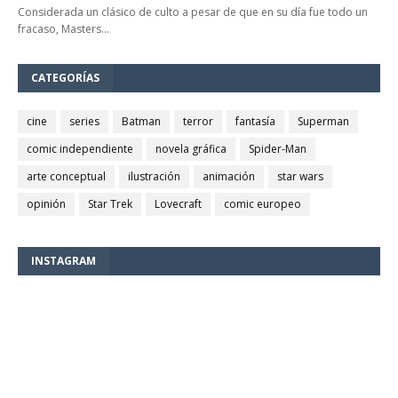
Considerada un clásico de culto a pesar de que en su día fue todo un
fracaso, Masters…
CATEGORÍAS
cine
series
Batman
terror
fantasía
Superman
comic independiente
novela gráfica
Spider-Man
arte conceptual
ilustración
animación
star wars
opinión
Star Trek
Lovecraft
comic europeo
INSTAGRAM