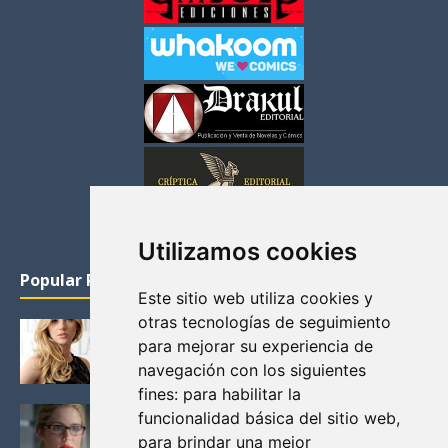
Utilizamos cookies
Popular Posts
Este sitio web utiliza cookies y
otras tecnologías de seguimiento
KATHERYN WINNICK: LA ACTRIZ MAS GUAPA DE
para mejorar su experiencia de
VIKINGOS
navegación con los siguientes
Junio 14, 2013
fines:
para habilitar la
FELICITY (EMILY BETT RICKARDS), LAS FOTOS
funcionalidad básica del sitio web
,
MAS BONITAS DE LA ALIADA DE ARROW
para brindar una mejor