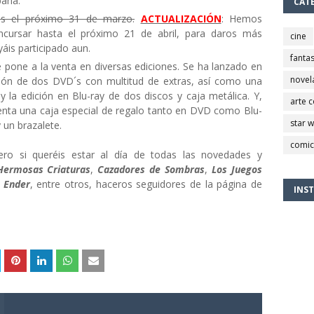
paña.
CAT
 es el próximo 31 de marzo.
ACTUALIZACIÓN
: Hemos
oncursar hasta el próximo 21 de abril, para daros más
cine
áis participado aun.
fantas
 pone a la venta en diversas ediciones. Se ha lanzado en
novel
ión de dos DVD´s con multitud de extras, así como una
y la edición en Blu-ray de dos discos y caja metálica. Y,
arte 
venta una caja especial de regalo tanto en DVD como Blu-
star 
 un brazalete.
comic
ero si queréis estar al día de todas las novedades y
Hermosas Criaturas
,
Cazadores de Sombras
,
Los Juegos
e Ender
, entre otros, haceros seguidores de la página de
INS