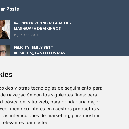
ar Posts
KATHERYN WINNICK: LA ACTRIZ
MAS GUAPA DE VIKINGOS
Junio 14, 2013
FELICITY (EMILY BETT
RICKARDS), LAS FOTOS MAS
BONITAS DE LA ALIADA DE
ARROW
Noviembre 30, 2013
kies
BLACK MIRROR: TODA TU
HISTORIA. EPISODIO 3. LA
cookies y otras tecnologías de seguimiento para
CRITICA
 de navegación con los siguientes fines:
para
Mayo 17, 2012
ad básica del sitio web
,
para brindar una mejor
 web
,
medir su interés en nuestros productos y
r las interacciones de marketing
,
para mostrar
 relevantes para usted
.