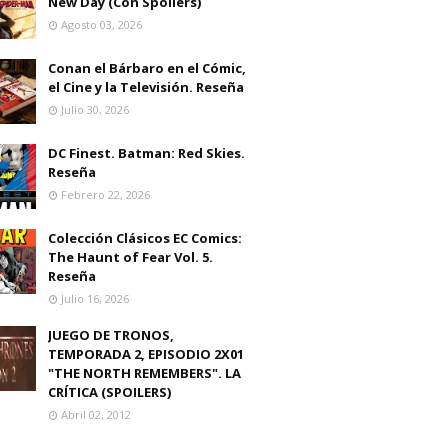
New Day (Con Spoilers)
Agosto 03, 2026
Conan el Bárbaro en el Cómic,
el Cine y la Televisión. Reseña
Julio 30, 2026
DC Finest. Batman: Red Skies.
Reseña
Febrero 22, 2026
Colección Clásicos EC Comics:
The Haunt of Fear Vol. 5.
Reseña
Julio 16, 2026
JUEGO DE TRONOS,
TEMPORADA 2, EPISODIO 2X01
"THE NORTH REMEMBERS". LA
CRÍTICA (SPOILERS)
Abril 02, 2012