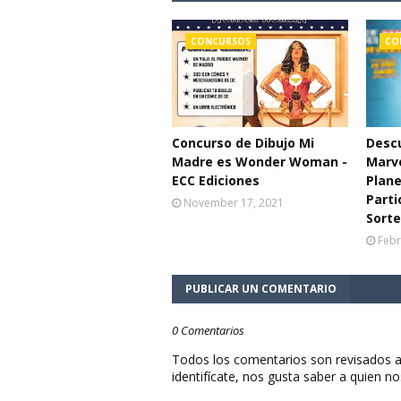
CONCURSOS
CO
Concurso de Dibujo Mi
Descu
Madre es Wonder Woman -
Marve
ECC Ediciones
Plane
Parti
November 17, 2021
Sort
Febr
PUBLICAR UN COMENTARIO
0 Comentarios
Todos los comentarios son revisados a
identifícate, nos gusta saber a quien no