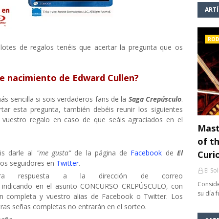
ART
ROD
lotes de regalos tenéis que acertar la pregunta que os
de nacimiento de Edward Cullen?
s sencilla si sois verdaderos fans de la
Saga Crepúsculo
.
tar esta pregunta, también debéis reunir los siguientes
bir vuestro regalo en caso de que seáis agraciados en el
Mast
of th
s darle al
"me gusta"
de la página de
Facebook
de
El
Curi
ros seguidores en
Twitter
.
El So
tra respuesta a la dirección de correo
Conside
, indicando en el asunto CONCURSO CREPÚSCULO, con
su día 
ón completa y vuestro alias de Facebook o Twitter. Los
stras señas completas no entrarán en el sorteo.