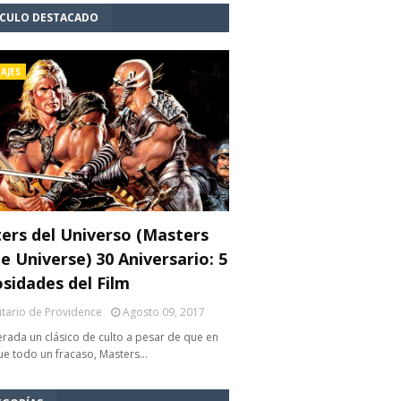
ÍCULO DESTACADO
AJES
ers del Universo (Masters
e Universe) 30 Aniversario: 5
osidades del Film
litario de Providence
Agosto 09, 2017
rada un clásico de culto a pesar de que en
fue todo un fracaso, Masters…