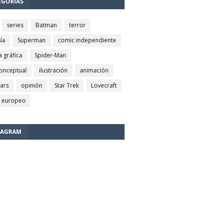
EGORÍAS
series
Batman
terror
ía
Superman
comic independiente
a gráfica
Spider-Man
conceptual
ilustración
animación
wars
opinión
Star Trek
Lovecraft
 europeo
TAGRAM