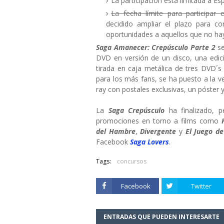
La participación está limitada a Es
La fecha límite para participar
decidido ampliar el plazo para c
oportunidades a aquellos que no hay
Saga Amanecer: Crepúsculo Parte 2
se
DVD en versión de un disco, una edic
tirada en caja metálica de tres DVD´s 
para los más fans, se ha puesto a la 
ray con postales exclusivas, un póster y
La
Saga Crepúsculo
ha finalizado, p
promociones en torno a films como
del Hambre
,
Divergente
y
El Juego d
Facebook
Saga Lovers
.
Tags:
concursos
Facebook
Twitter
ENTRADAS QUE PUEDEN INTERESARTE