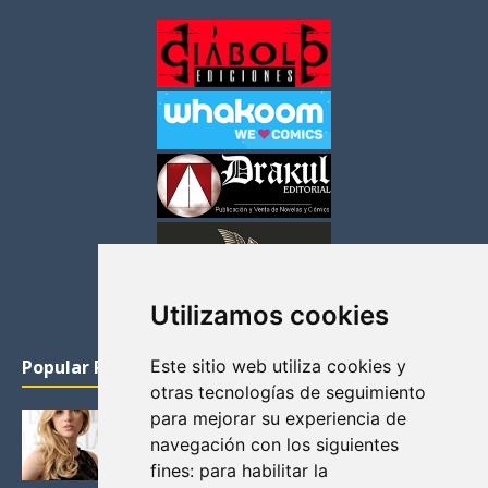
Utilizamos cookies
Este sitio web utiliza cookies y
Popular Posts
otras tecnologías de seguimiento
para mejorar su experiencia de
KATHERYN WINNICK: LA ACTRIZ MAS GUAPA DE
VIKINGOS
navegación con los siguientes
Junio 14, 2013
fines:
para habilitar la