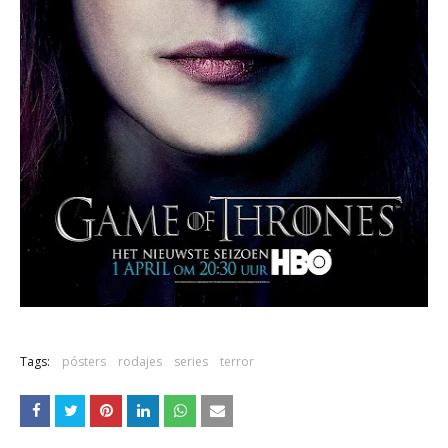
Tags:
pósters
rodajes
series
terror