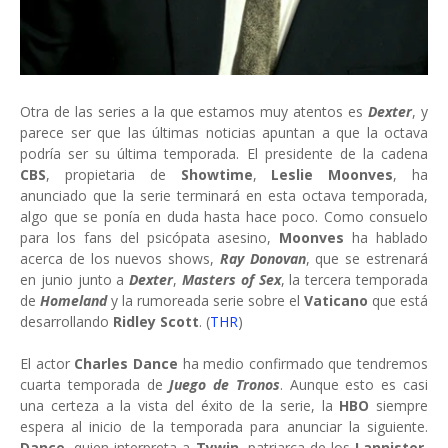
Otra de las series a la que estamos muy atentos es
Dexter
, y
parece ser que las últimas noticias apuntan a que la octava
podría ser su última temporada. El presidente de la cadena
CBS
, propietaria de
Showtime
,
Leslie Moonves
, ha
anunciado que la serie terminará en esta octava temporada,
algo que se ponía en duda hasta hace poco. Como consuelo
para los fans del psicópata asesino,
Moonves
ha hablado
acerca de los nuevos shows,
Ray Donovan
, que se estrenará
en junio junto a
Dexter
,
Masters of Sex
, la tercera temporada
de
Homeland
y la rumoreada serie sobre el
Vaticano
que está
desarrollando
Ridley Scott
. (
THR
)
El actor
Charles Dance
ha medio confirmado que tendremos
cuarta temporada de
Juego de Tronos
. Aunque esto es casi
una certeza a la vista del éxito de la serie, la
HBO
siempre
espera al inicio de la temporada para anunciar la siguiente.
Dance
, quien interpreta a
Tywin
, patriarca de los
Lannister
,