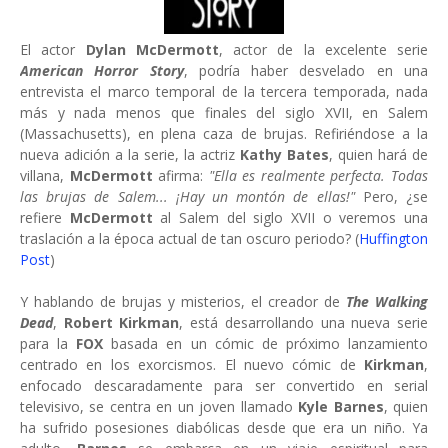
El actor
Dylan McDermott
, actor de la excelente serie
American Horror Story
, podría haber desvelado en una
entrevista el marco temporal de la tercera temporada, nada
más y nada menos que finales del siglo XVII, en Salem
(Massachusetts), en plena caza de brujas. Refiriéndose a la
nueva adición a la serie, la actriz
Kathy Bates
, quien hará de
villana,
McDermott
afirma:
"Ella es realmente perfecta. Todas
las brujas de Salem... ¡Hay un montón de ellas!"
Pero, ¿se
refiere
McDermott
al Salem del siglo XVII o veremos una
traslación a la época actual de tan oscuro periodo? (
Huffington
Post
)
Y hablando de brujas y misterios, el creador de
The Walking
Dead
,
Robert Kirkman
, está desarrollando una nueva serie
para la
FOX
basada en un cómic de próximo lanzamiento
centrado en los exorcismos. El nuevo cómic de
Kirkman
,
enfocado descaradamente para ser convertido en serial
televisivo, se centra en un joven llamado
Kyle Barnes
, quien
ha sufrido posesiones diabólicas desde que era un niño. Ya