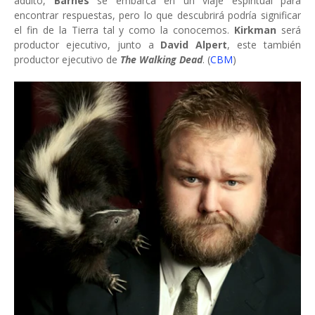
adulto,
Barnes
se embarca en un viaje espiritual para
encontrar respuestas, pero lo que descubrirá podría significar
el fin de la Tierra tal y como la conocemos.
Kirkman
será
productor ejecutivo, junto a
David Alpert
, este también
productor ejecutivo de
The Walking Dead
. (
CBM
)