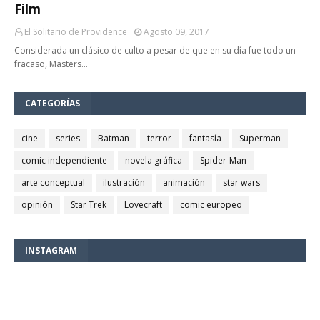
Film
El Solitario de Providence
Agosto 09, 2017
Considerada un clásico de culto a pesar de que en su día fue todo un
fracaso, Masters…
CATEGORÍAS
cine
series
Batman
terror
fantasía
Superman
comic independiente
novela gráfica
Spider-Man
arte conceptual
ilustración
animación
star wars
opinión
Star Trek
Lovecraft
comic europeo
INSTAGRAM