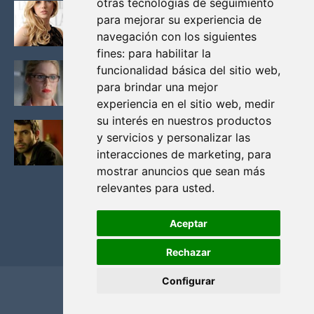
otras tecnologías de seguimiento
KATHERYN WINNICK: LA ACTRIZ MAS GUAPA DE
para mejorar su experiencia de
VIKINGOS
navegación con los siguientes
Junio 14, 2013
fines:
para habilitar la
FELICITY (EMILY BETT RICKARDS), LAS FOTOS
funcionalidad básica del sitio web
,
MAS BONITAS DE LA ALIADA DE ARROW
para brindar una mejor
Noviembre 30, 2013
experiencia en el sitio web
,
medir
su interés en nuestros productos
BLACK MIRROR: TODA TU HISTORIA. EPISODIO 3.
y servicios y personalizar las
LA CRITICA
interacciones de marketing
,
para
Mayo 17, 2012
mostrar anuncios que sean más
relevantes para usted
.
Aceptar
Rechazar
Configurar
Home
Privacidad y cookies
Contacto
Copyright ©
2026
El Solitario de Providence