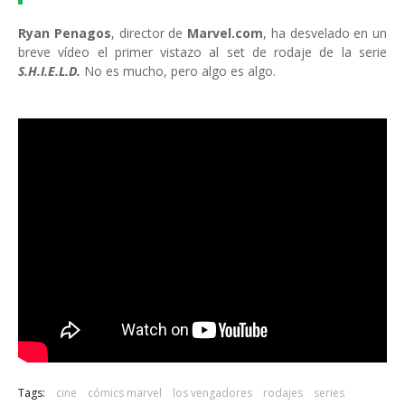
Ryan Penagos
, director de
Marvel.com
, ha desvelado en un
breve vídeo el primer vistazo al set de rodaje de la serie
S.H.I.E.L.D.
No es mucho, pero algo es algo.
Tags:
cine
cómics marvel
los vengadores
rodajes
series