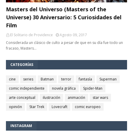
Masters del Universo (Masters of the
Universe) 30 Aniversario: 5 Curiosidades del
Film
El Solitario de Providence
Agosto 09, 2017
Considerada un clásico de culto a pesar de que en su día fue todo un
fracaso, Masters…
CATEGORÍAS
cine
series
Batman
terror
fantasía
Superman
comic independiente
novela gráfica
Spider-Man
arte conceptual
ilustración
animación
star wars
opinión
Star Trek
Lovecraft
comic europeo
INSTAGRAM