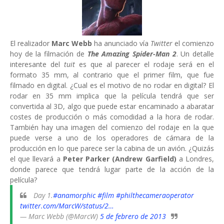
El realizador
Marc Webb
ha anunciado vía
Twitter
el comienzo
hoy de la filmación de
The Amazing Spider-Man 2
. Un detalle
interesante del
tuit
es que al parecer el rodaje será en el
formato 35 mm, al contrario que el primer film, que fue
filmado en digital. ¿Cual es el motivo de no rodar en digital? El
rodar en 35 mm implica que la película tendrá que ser
convertida al 3D, algo que puede estar encaminado a abaratar
costes de producción o más comodidad a la hora de rodar.
También hay una imagen del comienzo del rodaje en la que
puede verse a uno de los operadores de cámara de la
producción en lo que parece ser la cabina de un avión. ¿Quizás
el que llevará a
Peter Parker (Andrew Garfield)
a Londres,
donde parece que tendrá lugar parte de la acción de la
película?
Day 1.
#anamorphic
#film
#philthecameraoperator
twitter.com/MarcW/status/2…
— Marc Webb (@MarcW)
5 de febrero de 2013