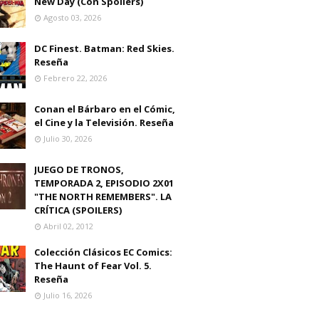
New Day (Con Spoilers)
Agosto 03, 2026
DC Finest. Batman: Red Skies.
Reseña
Febrero 22, 2026
Conan el Bárbaro en el Cómic,
el Cine y la Televisión. Reseña
Julio 30, 2026
JUEGO DE TRONOS,
TEMPORADA 2, EPISODIO 2X01
"THE NORTH REMEMBERS". LA
CRÍTICA (SPOILERS)
Abril 02, 2012
Colección Clásicos EC Comics:
The Haunt of Fear Vol. 5.
Reseña
Julio 16, 2026