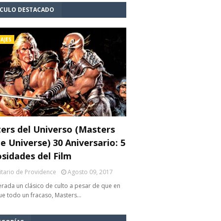
ÍCULO DESTACADO
AJES
ers del Universo (Masters
e Universe) 30 Aniversario: 5
osidades del Film
litario de Providence
Agosto 09, 2017
rada un clásico de culto a pesar de que en
fue todo un fracaso, Masters…