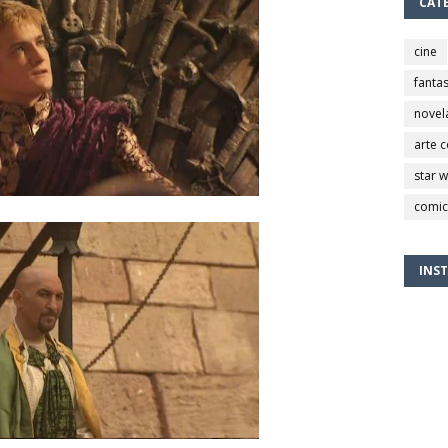
CAT
cine
fantas
novel
arte 
star 
comic
INS