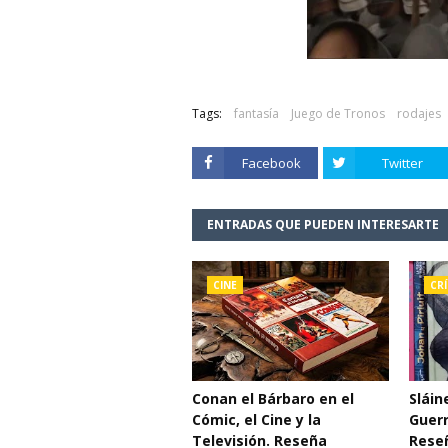
Tags:
fantasía
Juego de Tronos
rodajes
Facebook
Twitter
ENTRADAS QUE PUEDEN INTERESARTE
CINE
CRÍ
Conan el Bárbaro en el
Sláin
Cómic, el Cine y la
Guerr
Televisión. Reseña
Rese