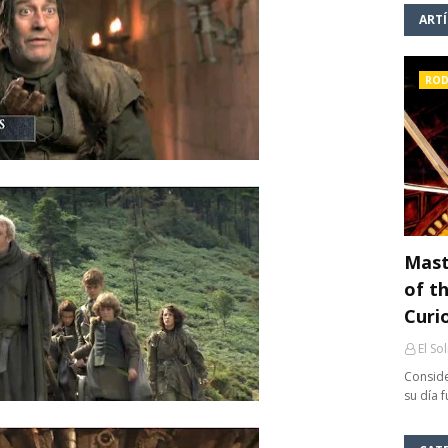
ART
ROD
Mast
of th
Curi
El So
Conside
su día 