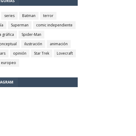
EGORÍAS
series
Batman
terror
ía
Superman
comic independiente
a gráfica
Spider-Man
conceptual
ilustración
animación
wars
opinión
Star Trek
Lovecraft
 europeo
TAGRAM