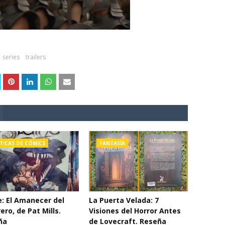
series
trailers
TICAS DE CÓMICS
FANTASÍA
e: El Amanecer del
La Puerta Velada: 7
ero, de Pat Mills.
Visiones del Horror Antes
ña
de Lovecraft. Reseña