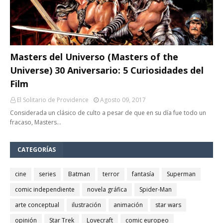
Masters del Universo (Masters of the
Universe) 30 Aniversario: 5 Curiosidades del
Film
El Solitario de Providence
Agosto 09, 2017
Considerada un clásico de culto a pesar de que en su día fue todo un
fracaso, Masters…
CATEGORÍAS
cine
series
Batman
terror
fantasía
Superman
comic independiente
novela gráfica
Spider-Man
arte conceptual
ilustración
animación
star wars
opinión
Star Trek
Lovecraft
comic europeo