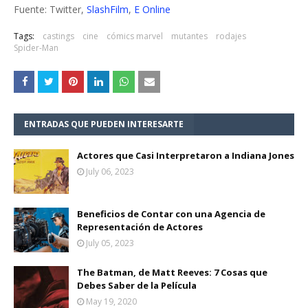
Fuente: Twitter,
SlashFilm
,
E Online
Tags:
castings
cine
cómics marvel
mutantes
rodajes
Spider-Man
ENTRADAS QUE PUEDEN INTERESARTE
Actores que Casi Interpretaron a Indiana Jones
July 06, 2023
Beneficios de Contar con una Agencia de
Representación de Actores
July 05, 2023
The Batman, de Matt Reeves: 7 Cosas que
Debes Saber de la Película
May 19, 2020