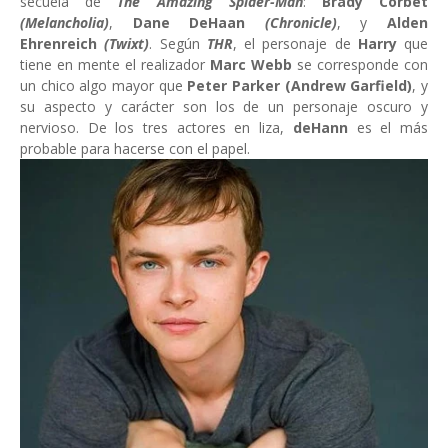
secuela de
The Amazing Spider-Man
:
Brady Corbet
(Melancholia)
,
Dane DeHaan
(Chronicle)
, y
Alden
Ehrenreich
(Twixt)
. Según
THR
, el personaje de
Harry
que
tiene en mente el realizador
Marc Webb
se corresponde con
un chico algo mayor que
Peter Parker (Andrew Garfield)
, y
su aspecto y carácter son los de un personaje oscuro y
nervioso. De los tres actores en liza,
deHann
es el más
probable para hacerse con el papel.