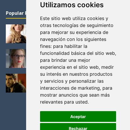
Utilizamos cookies
Popular Posts
Este sitio web utiliza cookies y
otras tecnologías de seguimiento
KATHERYN WINNICK: LA ACTRIZ MAS GUAPA DE
para mejorar su experiencia de
VIKINGOS
navegación con los siguientes
Junio 14, 2013
fines:
para habilitar la
FELICITY (EMILY BETT RICKARDS), LAS FOTOS
funcionalidad básica del sitio web
,
MAS BONITAS DE LA ALIADA DE ARROW
para brindar una mejor
Noviembre 30, 2013
experiencia en el sitio web
,
medir
su interés en nuestros productos
BLACK MIRROR: TODA TU HISTORIA. EPISODIO 3.
y servicios y personalizar las
LA CRITICA
interacciones de marketing
,
para
Mayo 17, 2012
mostrar anuncios que sean más
relevantes para usted
.
Aceptar
Rechazar