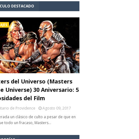
ÍCULO DESTACADO
AJES
ers del Universo (Masters
e Universe) 30 Aniversario: 5
osidades del Film
litario de Providence
Agosto 09, 2017
rada un clásico de culto a pesar de que en
fue todo un fracaso, Masters…