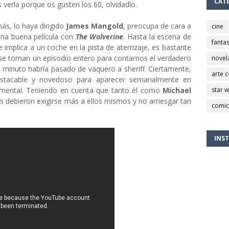
CAT
 verla porque os gusten los 60, olvidadlo.
ás, lo haya dirigido
James Mangold
, preocupa de cara a
cine
na buena película con
The Wolverine
. Hasta la escena de
fantas
implica a un coche en la pista de aterrizaje, es bastante
se toman un episodio entero para contarnos el verdadero
novel
n minuto habría pasado de vaquero a sheriff. Ciertamente,
arte 
stacable y novedoso para aparecer semanalmente en
dimental. Teniendo en cuenta que tanto él como
Michael
star 
s debieron exigirse más a ellos mismos y no arriesgar tan
comic
INS