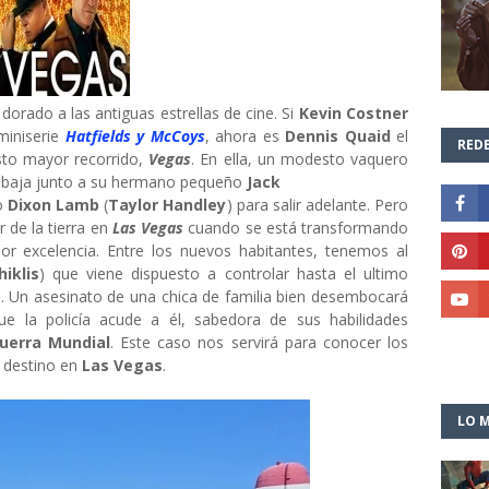
 dorado a las antiguas estrellas de cine. Si
Kevin Costner
miniserie
Hatfields y McCoys
, ahora es
Dennis Quaid
el
REDE
sto mayor recorrido,
Vegas
. En ella, un modesto vaquero
rabaja junto a su hermano pequeño
Jack
o
Dixon Lamb
(
Taylor Handley
) para salir adelante. Pero
 de la tierra en
Las Vegas
cuando se está transformando
or excelencia. Entre los nuevos habitantes, tenemos al
iklis
) que viene dispuesto a controlar hasta el ultimo
ase. Un asesinato de una chica de familia bien desembocará
ue la policía acude a él, sabedora de sus habilidades
uerra Mundial
. Este caso nos servirá para conocer los
 destino en
Las Vegas
.
LO M