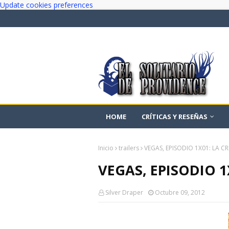
Update cookies preferences
HOME
CRÍTICAS Y RESEÑAS
Inicio
trailers
VEGAS, EPISODIO 1X01: LA CR
VEGAS, EPISODIO 1
Silver Draper
Octubre 09, 2012