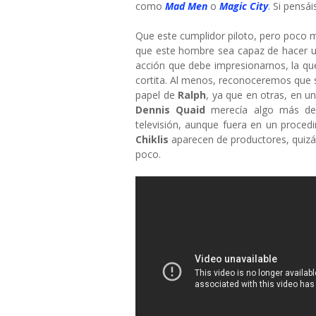
como
Mad Men
o
Magic City
.
Si pensáis
Que este cumplidor piloto, pero poco m
que este hombre sea capaz de hacer u
acción que debe impresionarnos, la que 
cortita. Al menos, reconoceremos que 
papel de
Ralph
, ya que en otras, en u
Dennis Quaid
merecía algo más de
televisión, aunque fuera en un proce
Chiklis
aparecen de productores, quizá
poco.