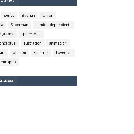
EGORÍAS
series
Batman
terror
ía
Superman
comic independiente
a gráfica
Spider-Man
conceptual
ilustración
animación
wars
opinión
Star Trek
Lovecraft
 europeo
TAGRAM