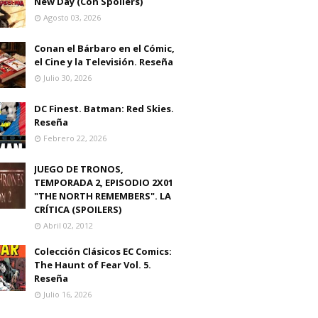
New Day (Con Spoilers)
Agosto 03, 2026
Conan el Bárbaro en el Cómic,
el Cine y la Televisión. Reseña
Julio 30, 2026
DC Finest. Batman: Red Skies.
Reseña
Febrero 22, 2026
JUEGO DE TRONOS,
TEMPORADA 2, EPISODIO 2X01
"THE NORTH REMEMBERS". LA
CRÍTICA (SPOILERS)
Abril 02, 2012
Colección Clásicos EC Comics:
The Haunt of Fear Vol. 5.
Reseña
Julio 16, 2026