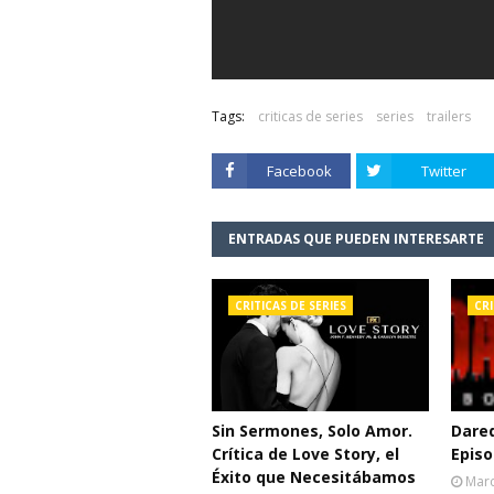
Tags:
criticas de series
series
trailers
Facebook
Twitter
ENTRADAS QUE PUEDEN INTERESARTE
CRITICAS DE SERIES
CRI
Sin Sermones, Solo Amor.
Dared
Crítica de Love Story, el
Episo
Éxito que Necesitábamos
Marc