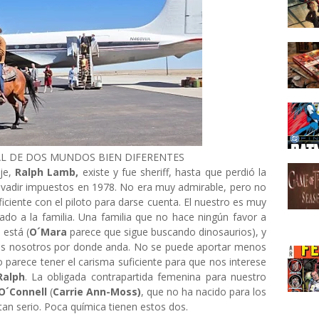
AL DE DOS MUNDOS BIEN DIFERENTES
je,
Ralph Lamb,
existe y fue sheriff, hasta que perdió la
evadir impuestos en 1978. No era muy admirable, pero no
uficiente con el piloto para darse cuenta. El nuestro es muy
gado a la familia. Una familia que no hace ningún favor a
está (
O´Mara
parece que sigue buscando dinosaurios), y
s nosotros por donde anda. No se puede aportar menos
o parece tener el carisma suficiente para que nos interese
Ralph
. La obligada contrapartida femenina para nuestro
O´Connell
(
Carrie Ann-Moss)
, que no ha nacido para los
an serio. Poca química tienen estos dos.