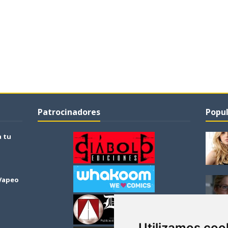
Patrocinadores
Popul
a tu
 Vapeo
Utilizamos coo