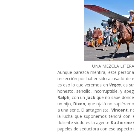
UNA MEZCLA LITER
Aunque parezca mentira, este persona
reelección por haber sido acusado de 
es eso lo que veremos en
Vegas
, es s
honesto, sencillo, incorruptible, y ape
Ralph
, con un
Jack
que no sabe donde 
un hijo,
Dixon,
que ojalá no supiéramo
a una serie. El antagonista,
Vincent
, n
la lucha que suponemos tendrá con
doliente viudo es la agente
Katherine 
papeles de seductora con ese aspecto t