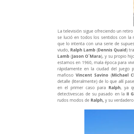
La televisión sigue ofreciendo un retiro
se lució en todos los sentidos con la 
que lo intenta con una serie de supue
viudo,
Ralph Lamb
(
Dennis Quaid
) t
Lamb
(
Jason O´Mara
), y su propio hij
estamos en 1960, mala época para vivir
rápidamente en la ciudad del juego p
mafioso
Vincent Savino
(
Michael Ch
detalle (literalmente) de lo que allí p
en el primer caso para
Ralph
, ya q
detectivescas de su pasado en la
II G
rudos modos de
Ralph,
y su verdadero