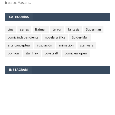
fracaso, Masters…
CATEGORÍAS
cine
series
Batman
terror
fantasía
Superman
comic independiente
novela gráfica
Spider-Man
arte conceptual
ilustración
animación
star wars
opinión
Star Trek
Lovecraft
comic europeo
INSTAGRAM