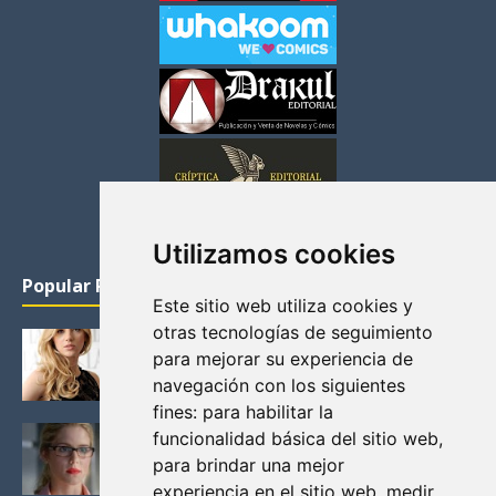
Utilizamos cookies
Popular Posts
Este sitio web utiliza cookies y
otras tecnologías de seguimiento
KATHERYN WINNICK: LA ACTRIZ MAS GUAPA DE
para mejorar su experiencia de
VIKINGOS
navegación con los siguientes
Junio 14, 2013
fines:
para habilitar la
FELICITY (EMILY BETT RICKARDS), LAS FOTOS
funcionalidad básica del sitio web
,
MAS BONITAS DE LA ALIADA DE ARROW
para brindar una mejor
Noviembre 30, 2013
experiencia en el sitio web
,
medir