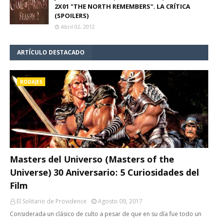
2X01 "THE NORTH REMEMBERS". LA CRÍTICA
(SPOILERS)
Abril 02, 2012
ARTÍCULO DESTACADO
RODAJES
Masters del Universo (Masters of the
Universe) 30 Aniversario: 5 Curiosidades del
Film
El Solitario de Providence
Agosto 09, 2017
Considerada un clásico de culto a pesar de que en su día fue todo un