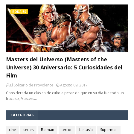
RODAJES
Masters del Universo (Masters of the
Universe) 30 Aniversario: 5 Curiosidades del
Film
El Solitario de Providence
Agosto 09, 2017
Considerada un clásico de culto a pesar de que en su día fue todo un
fracaso, Masters…
CATEGORÍAS
cine
series
Batman
terror
fantasía
Superman