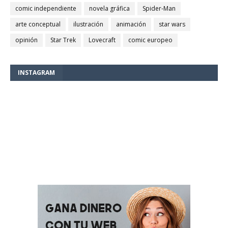
comic independiente
novela gráfica
Spider-Man
arte conceptual
ilustración
animación
star wars
opinión
Star Trek
Lovecraft
comic europeo
INSTAGRAM