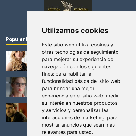
Utilizamos cookies
Popular Posts
Este sitio web utiliza cookies y
otras tecnologías de seguimiento
KATHERYN WINNICK: LA ACTRIZ MAS GUAPA DE
para mejorar su experiencia de
VIKINGOS
navegación con los siguientes
Junio 14, 2013
fines:
para habilitar la
FELICITY (EMILY BETT RICKARDS), LAS FOTOS
funcionalidad básica del sitio web
,
MAS BONITAS DE LA ALIADA DE ARROW
para brindar una mejor
Noviembre 30, 2013
experiencia en el sitio web
,
medir
su interés en nuestros productos
BLACK MIRROR: TODA TU HISTORIA. EPISODIO 3.
y servicios y personalizar las
LA CRITICA
interacciones de marketing
,
para
Mayo 17, 2012
mostrar anuncios que sean más
relevantes para usted
.