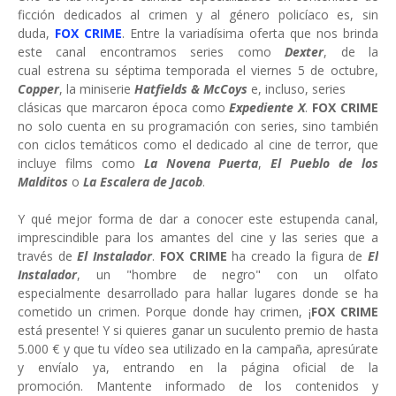
ficción dedicados al crimen y al género policíaco es, sin
duda,
FOX CRIME
. Entre la variadísima oferta que nos brinda
este canal encontramos series como
Dexter
, de la
cual estrena su séptima temporada el viernes 5 de octubre,
Copper
, la miniserie
Hatfields & McCoys
e, incluso, series
clásicas que marcaron época como
Expediente X
.
FOX CRIME
no solo cuenta en su programación con series, sino también
con ciclos temáticos como el dedicado al cine de terror, que
incluye films como
La Novena Puerta
,
El Pueblo de los
Malditos
o
La Escalera de Jacob
.
Y qué mejor forma de dar a conocer este estupenda canal,
imprescindible para los amantes del cine y las series que a
través de
El Instalador
.
FOX CRIME
ha creado la figura de
El
Instalador
, un "hombre de negro" con un olfato
especialmente desarrollado para hallar lugares donde se ha
cometido un crimen. Porque donde hay crimen, ¡
FOX CRIME
está presente! Y si quieres ganar un suculento premio de hasta
5.000 € y que tu vídeo sea utilizado en la campaña, apresúrate
y envíalo ya, entrando en la página oficial de la
promoción. Mantente informado de los contenidos y