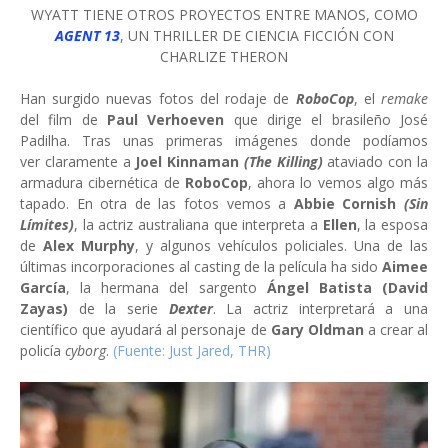
WYATT TIENE OTROS PROYECTOS ENTRE MANOS, COMO
AGENT 13
, UN THRILLER DE CIENCIA FICCIÓN CON
CHARLIZE THERON
Han surgido nuevas fotos del rodaje de
RoboCop
, el
remake
del film de
Paul Verhoeven
que dirige el brasileño José
Padilha. Tras unas primeras imágenes donde podíamos
ver claramente a
Joel Kinnaman
(The Killing)
ataviado con la
armadura cibernética de
RoboCop
, ahora lo vemos algo más
tapado. En otra de las fotos vemos a
Abbie Cornish
(Sin
Límites)
, la actriz australiana que interpreta a
Ellen
, la esposa
de
Alex Murphy
, y algunos vehículos policiales.
Una de las
últimas incorporaciones al casting de la película ha sido
Aimee
García
, la hermana del sargento
Ángel Batista
(David
Zayas)
de la serie
Dexter
. La actriz interpretará a una
científico que ayudará al personaje de
Gary Oldman
a crear al
policía
cyborg
.
(Fuente: Just Jared, THR)