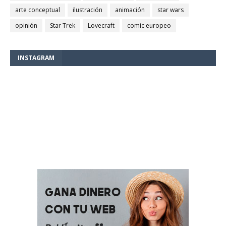
arte conceptual
ilustración
animación
star wars
opinión
Star Trek
Lovecraft
comic europeo
INSTAGRAM