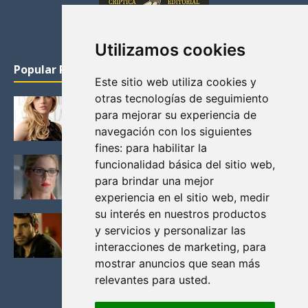
Utilizamos cookies
Popular Posts
Este sitio web utiliza cookies y
otras tecnologías de seguimiento
KATHERYN WINNICK: LA ACTRIZ MAS GUAPA DE
para mejorar su experiencia de
VIKINGOS
navegación con los siguientes
Junio 14, 2013
fines:
para habilitar la
FELICITY (EMILY BETT RICKARDS), LAS FOTOS
funcionalidad básica del sitio web
,
MAS BONITAS DE LA ALIADA DE ARROW
para brindar una mejor
Noviembre 30, 2013
experiencia en el sitio web
,
medir
su interés en nuestros productos
BLACK MIRROR: TODA TU HISTORIA. EPISODIO 3.
y servicios y personalizar las
LA CRITICA
interacciones de marketing
,
para
Mayo 17, 2012
mostrar anuncios que sean más
relevantes para usted
.