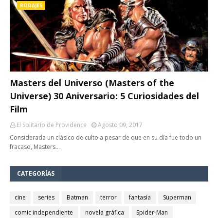
RODAJES
Masters del Universo (Masters of the
Universe) 30 Aniversario: 5 Curiosidades del
Film
El Solitario de Providence
Agosto 09, 2017
Considerada un clásico de culto a pesar de que en su día fue todo un
fracaso, Masters…
CATEGORÍAS
cine
series
Batman
terror
fantasía
Superman
comic independiente
novela gráfica
Spider-Man