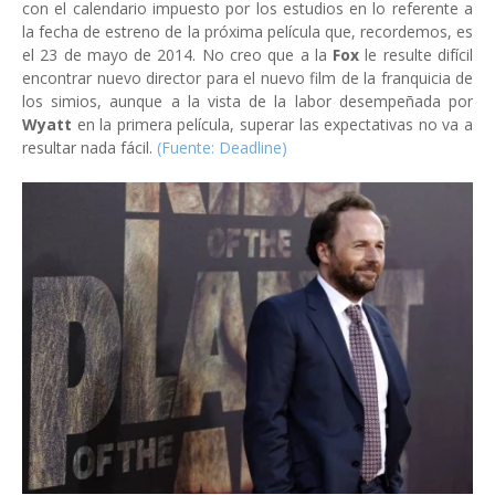
con el calendario impuesto por los estudios en lo referente a
la fecha de estreno de la próxima película que, recordemos, es
el 23 de mayo de 2014. No creo que a la
Fox
le resulte difícil
encontrar nuevo director para el nuevo film de la franquicia de
los simios, aunque a la vista de la labor desempeñada por
Wyatt
en la primera película, superar las expectativas no va a
resultar nada fácil.
(Fuente: Deadline)