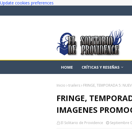
Update cookies preferences
HOME
CRÍTICAS Y RESEÑAS
Inicio
trailers
FRINGE, TEMPORADA 5: NUEV
FRINGE, TEMPORAD
IMAGENES PROMOC
El Solitario de Providence
Septiembre 0