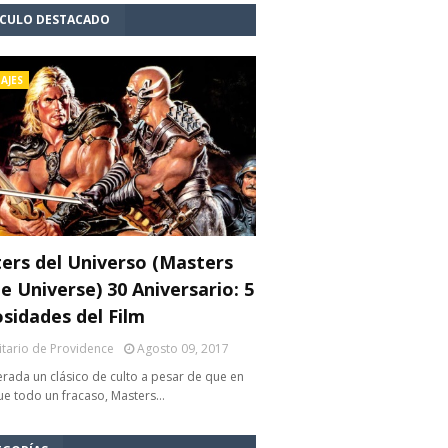
ÍCULO DESTACADO
AJES
ers del Universo (Masters
e Universe) 30 Aniversario: 5
osidades del Film
litario de Providence
Agosto 09, 2017
rada un clásico de culto a pesar de que en
fue todo un fracaso, Masters…