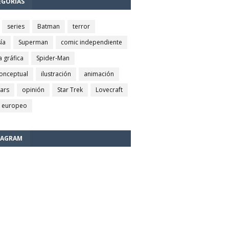
EGORÍAS
series
Batman
terror
ía
Superman
comic independiente
a gráfica
Spider-Man
conceptual
ilustración
animación
wars
opinión
Star Trek
Lovecraft
 europeo
TAGRAM