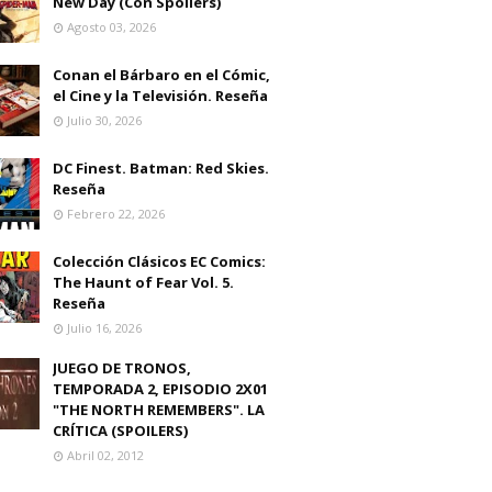
New Day (Con Spoilers)
Agosto 03, 2026
Conan el Bárbaro en el Cómic,
el Cine y la Televisión. Reseña
Julio 30, 2026
DC Finest. Batman: Red Skies.
Reseña
Febrero 22, 2026
Colección Clásicos EC Comics:
The Haunt of Fear Vol. 5.
Reseña
Julio 16, 2026
JUEGO DE TRONOS,
TEMPORADA 2, EPISODIO 2X01
"THE NORTH REMEMBERS". LA
CRÍTICA (SPOILERS)
Abril 02, 2012