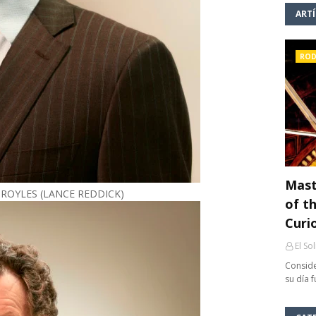
ART
ROD
Mast
BROYLES (LANCE REDDICK)
of th
Curi
El So
Conside
su día 