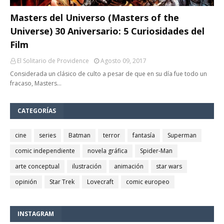
Masters del Universo (Masters of the
Universe) 30 Aniversario: 5 Curiosidades del
Film
El Solitario de Providence
Agosto 09, 2017
Considerada un clásico de culto a pesar de que en su día fue todo un
fracaso, Masters…
CATEGORÍAS
cine
series
Batman
terror
fantasía
Superman
comic independiente
novela gráfica
Spider-Man
arte conceptual
ilustración
animación
star wars
opinión
Star Trek
Lovecraft
comic europeo
INSTAGRAM