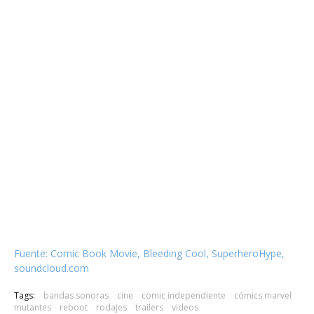
Fuente: Comic Book Movie, Bleeding Cool, SuperheroHype,
soundcloud.com
Tags:
bandas sonoras
cine
comic independiente
cómics marvel
mutantes
reboot
rodajes
trailers
videos