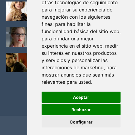
otras tecnologías de seguimiento
KATHERYN WINNICK: LA ACTRIZ MAS GUAPA DE
para mejorar su experiencia de
VIKINGOS
navegación con los siguientes
Junio 14, 2013
fines:
para habilitar la
FELICITY (EMILY BETT RICKARDS), LAS FOTOS
funcionalidad básica del sitio web
,
MAS BONITAS DE LA ALIADA DE ARROW
para brindar una mejor
Noviembre 30, 2013
experiencia en el sitio web
,
medir
su interés en nuestros productos
BLACK MIRROR: TODA TU HISTORIA. EPISODIO 3.
y servicios y personalizar las
LA CRITICA
interacciones de marketing
,
para
Mayo 17, 2012
mostrar anuncios que sean más
relevantes para usted
.
Aceptar
Rechazar
Configurar
Home
Privacidad y cookies
Contacto
Copyright ©
2026
El Solitario de Providence