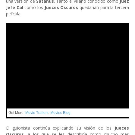
una versión de
Satanus
. Tanto el villano conocido como
Juez
Jefe Cal
como los
Jueces Oscuros
quedarían para la tercera
película.
Get More:
Movie Trailers
,
Movies Blog
El guionista continúa explicando su visión de los
Jueces
Oscuros
, a los que se les describiría como mucho más