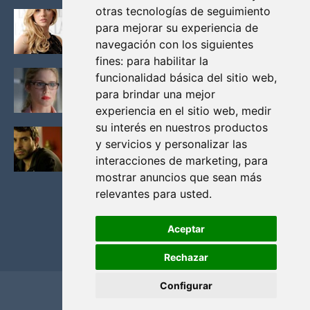
otras tecnologías de seguimiento
KATHERYN WINNICK: LA ACTRIZ MAS GUAPA DE
para mejorar su experiencia de
VIKINGOS
navegación con los siguientes
Junio 14, 2013
fines:
para habilitar la
FELICITY (EMILY BETT RICKARDS), LAS FOTOS
funcionalidad básica del sitio web
,
MAS BONITAS DE LA ALIADA DE ARROW
para brindar una mejor
Noviembre 30, 2013
experiencia en el sitio web
,
medir
su interés en nuestros productos
BLACK MIRROR: TODA TU HISTORIA. EPISODIO 3.
y servicios y personalizar las
LA CRITICA
interacciones de marketing
,
para
Mayo 17, 2012
mostrar anuncios que sean más
relevantes para usted
.
Aceptar
Rechazar
Configurar
Home
Privacidad y cookies
Contacto