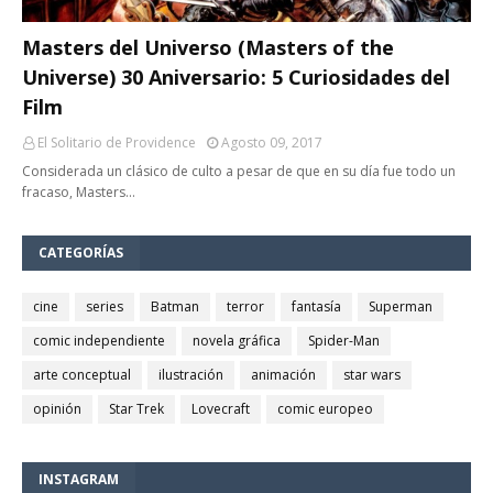
Masters del Universo (Masters of the
Universe) 30 Aniversario: 5 Curiosidades del
Film
El Solitario de Providence
Agosto 09, 2017
Considerada un clásico de culto a pesar de que en su día fue todo un
fracaso, Masters…
CATEGORÍAS
cine
series
Batman
terror
fantasía
Superman
comic independiente
novela gráfica
Spider-Man
arte conceptual
ilustración
animación
star wars
opinión
Star Trek
Lovecraft
comic europeo
INSTAGRAM