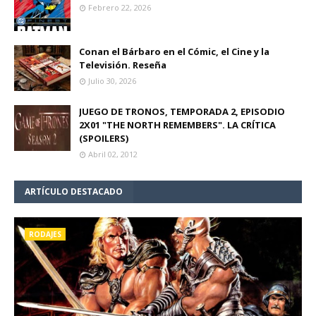
Febrero 22, 2026
Conan el Bárbaro en el Cómic, el Cine y la
Televisión. Reseña
Julio 30, 2026
JUEGO DE TRONOS, TEMPORADA 2, EPISODIO
2X01 "THE NORTH REMEMBERS". LA CRÍTICA
(SPOILERS)
Abril 02, 2012
ARTÍCULO DESTACADO
RODAJES