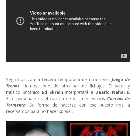
Seguimos con la tercera temporada de otra serie,
Juego de
Tronos
. Hemos conocido otro par de fichajes. El actor y
músico británico
Ed Skrein
interpretará a
Daario Naharis
.
Este personaje es el capitán de los mercenarios
Cuervos de
Tormenta
. Su forma de hacerse con ese puesto nos la
reservamos para no hacer
spoiler
.