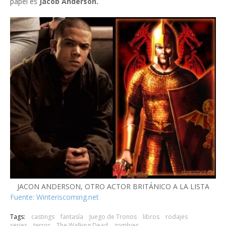
papel es
Jacob Anderson.
JACON ANDERSON, OTRO ACTOR BRITÁNICO A LA LISTA
Fuente: Winteriscoming.net
Tags:
castings
fantasía
Juego de Tronos
libros
rodajes
series
terror
The Walking Dead
zombies