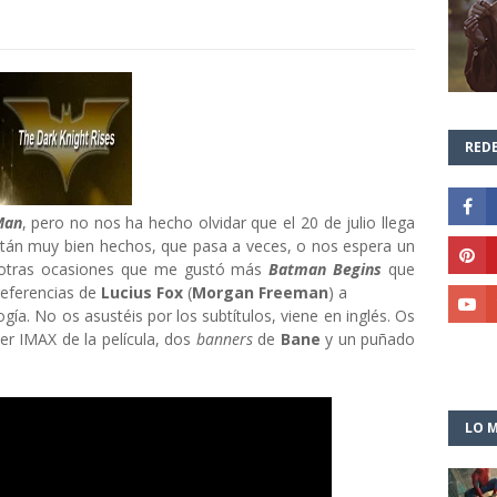
REDE
Man
, pero no nos ha hecho olvidar que el 20 de julio llega
 están muy bien hechos, que pasa a veces, o nos espera un
n otras ocasiones que me gustó más
Batman Begins
que
referencias de
Lucius Fox
(
Morgan
Freeman
) a
logía. No os asustéis por los subtítulos, viene en inglés. Os
er IMAX de la película, dos
banners
de
Bane
y un puñado
LO M