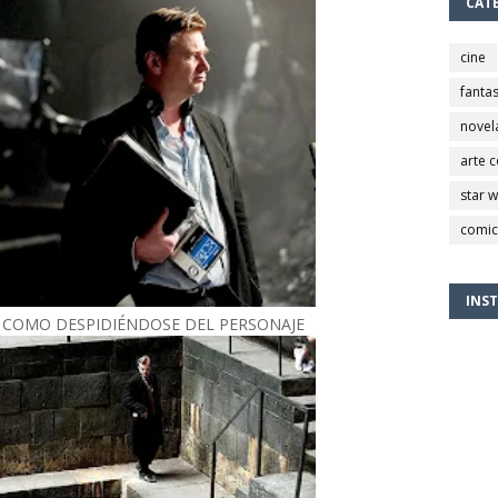
CAT
cine
fantas
novel
arte 
star 
comic
INS
 COMO DESPIDIÉNDOSE DEL PERSONAJE