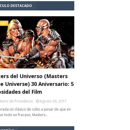
ÍCULO DESTACADO
AJES
ers del Universo (Masters
e Universe) 30 Aniversario: 5
osidades del Film
litario de Providence
Agosto 09, 2017
rada un clásico de culto a pesar de que en
fue todo un fracaso, Masters…