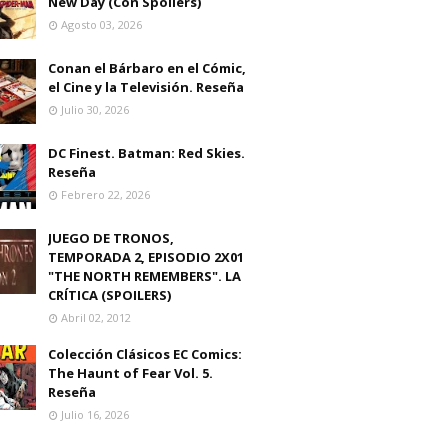
New Day (Con Spoilers)
Agosto 03, 2026
Conan el Bárbaro en el Cómic,
el Cine y la Televisión. Reseña
Julio 30, 2026
DC Finest. Batman: Red Skies.
Reseña
Febrero 22, 2026
JUEGO DE TRONOS,
TEMPORADA 2, EPISODIO 2X01
"THE NORTH REMEMBERS". LA
CRÍTICA (SPOILERS)
Abril 02, 2012
Colección Clásicos EC Comics:
The Haunt of Fear Vol. 5.
Reseña
Julio 16, 2026