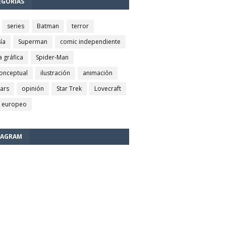
EGORÍAS
series
Batman
terror
ía
Superman
comic independiente
a gráfica
Spider-Man
conceptual
ilustración
animación
wars
opinión
Star Trek
Lovecraft
 europeo
TAGRAM