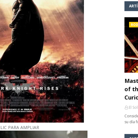
ART
ROD
Mast
of th
Curi
El So
Conside
su día 
LIC PARA AMPLIAR